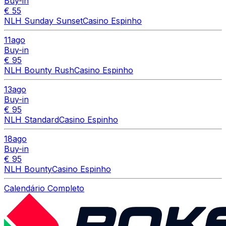
Buy-in
€ 55
NLH Sunday Sunset
Casino Espinho
11
ago
Buy-in
€ 95
NLH Bounty Rush
Casino Espinho
13
ago
Buy-in
€ 95
NLH Standard
Casino Espinho
18
ago
Buy-in
€ 95
NLH Bounty
Casino Espinho
Calendário Completo