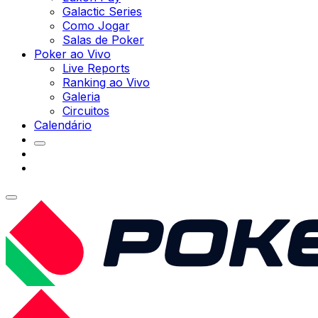
Galactic Series
Como Jogar
Salas de Poker
Poker ao Vivo
Live Reports
Ranking ao Vivo
Galeria
Circuitos
Calendário