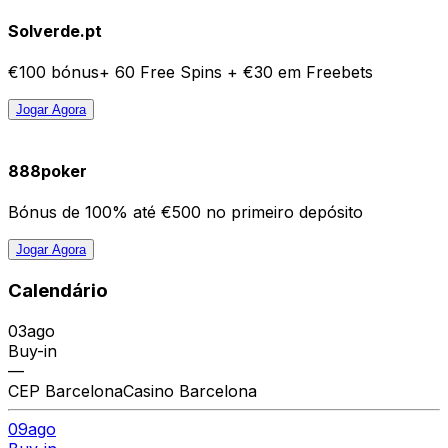
Solverde.pt
€100 bónus+ 60 Free Spins + €30 em Freebets
Jogar Agora
888poker
Bónus de 100% até €500 no primeiro depósito
Jogar Agora
Calendário
03
ago
Buy-in
—
CEP Barcelona
Casino Barcelona
09
ago