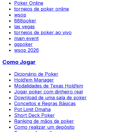
Poker Online
torneios de poker online
wsop
888poker
las vegas
torneios de poker ao vivo
main event
ggpoker
wsop 2026
Como Jogar
Dicionário de Poker
Hold’em Manager
Modalidades de Texas Hold’em
Jogar poker com dinheiro real
Download de uma sala de poker
Conceitos e Regras Básicas
Pot Limit Omaha
Short Deck Poker
Ranking de mãos de poker
Como realizar um depósito