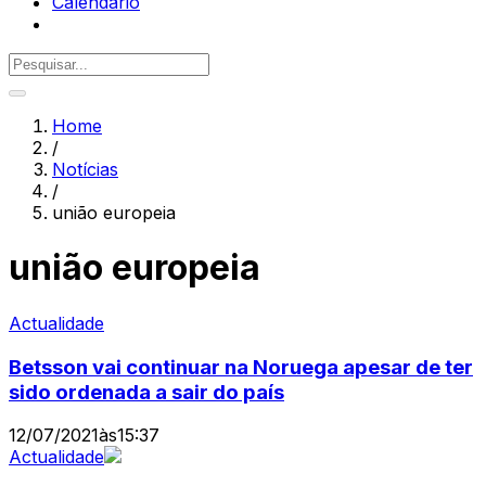
Calendário
Home
/
Notícias
/
união europeia
união europeia
Actualidade
Betsson vai continuar na Noruega apesar de ter
sido ordenada a sair do país
12/07/2021
às
15:37
Actualidade