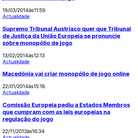
19/03/2014
às
11:59
Actualidade
Supremo Tribunal Austríaco quer que Tribunal
de Justiça da União Europeia se pronuncie
sobre monopólio de jogo
13/02/2014
às
12:13
Actualidade
Macedónia vai criar monopólio de jogo online
22/01/2014
às
15:18
Actualidade
Comissão Europeia pediu a Estados Membros
que cumpram com as leis europeias na
regulação do jogo
22/11/2013
às
16:34
Actualidade