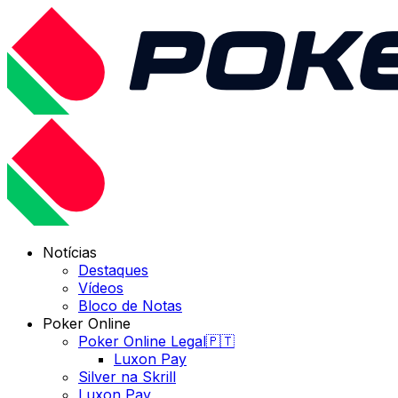
Notícias
Destaques
Vídeos
Bloco de Notas
Poker Online
Poker Online Legal🇵🇹
Luxon Pay
Silver na Skrill
Luxon Pay