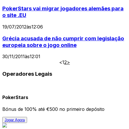
PokerStars vai migrar jogadores alemães para
o site .EU
19/07/2012
às
12:06
Grécia acusada de não cumprir com legislação
europeia sobre o jogo online
30/11/2011
às
12:01
<
1
2
>
Operadores Legais
PokerStars
Bónus de 100% até €500 no primeiro depósito
Jogar Agora