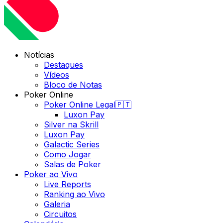
Notícias
Destaques
Vídeos
Bloco de Notas
Poker Online
Poker Online Legal🇵🇹
Luxon Pay
Silver na Skrill
Luxon Pay
Galactic Series
Como Jogar
Salas de Poker
Poker ao Vivo
Live Reports
Ranking ao Vivo
Galeria
Circuitos