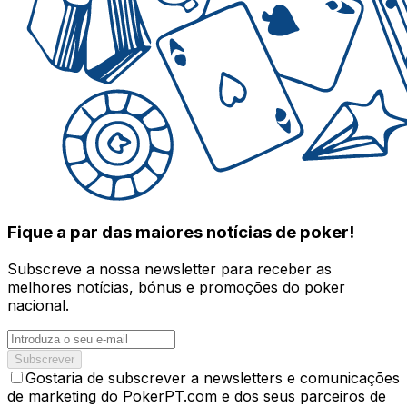
Fique a par das maiores notícias de poker!
Subscreve a nossa newsletter para receber as
melhores notícias, bónus e promoções do poker
nacional.
Subscrever
Gostaria de subscrever a newsletters e comunicações
de marketing do PokerPT.com e dos seus parceiros de