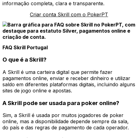
informação completa, clara e transparente.
Criar conta Skrill com o PokerPT
FAQ Skrill Portugal
O que é a Skrill?
A Skrill é uma carteira digital que permite fazer
pagamentos online, enviar e receber dinheiro e utilizar
saldo em diferentes plataformas digitais, incluindo alguns
sites de jogo online e apostas.
A Skrill pode ser usada para poker online?
Sim, a Skrill é usada por muitos jogadores de poker
online, mas a disponibilidade depende sempre da sala,
do país e das regras de pagamento de cada operador.