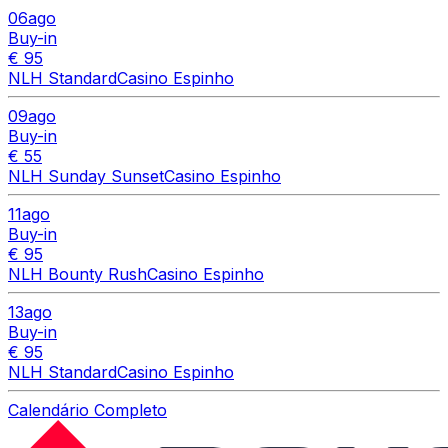
06
ago
Buy-in
€ 95
NLH Standard
Casino Espinho
09
ago
Buy-in
€ 55
NLH Sunday Sunset
Casino Espinho
11
ago
Buy-in
€ 95
NLH Bounty Rush
Casino Espinho
13
ago
Buy-in
€ 95
NLH Standard
Casino Espinho
Calendário Completo