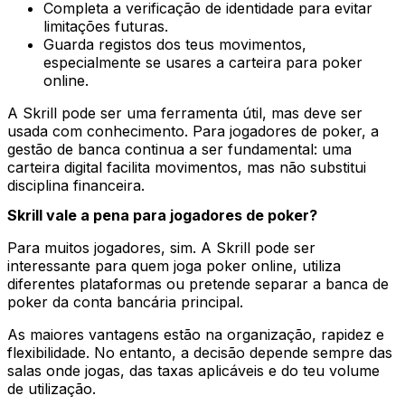
Completa a verificação de identidade para evitar
limitações futuras.
Guarda registos dos teus movimentos,
especialmente se usares a carteira para poker
online.
A Skrill pode ser uma ferramenta útil, mas deve ser
usada com conhecimento. Para jogadores de poker, a
gestão de banca continua a ser fundamental: uma
carteira digital facilita movimentos, mas não substitui
disciplina financeira.
Skrill vale a pena para jogadores de poker?
Para muitos jogadores, sim. A Skrill pode ser
interessante para quem joga poker online, utiliza
diferentes plataformas ou pretende separar a banca de
poker da conta bancária principal.
As maiores vantagens estão na organização, rapidez e
flexibilidade. No entanto, a decisão depende sempre das
salas onde jogas, das taxas aplicáveis e do teu volume
de utilização.