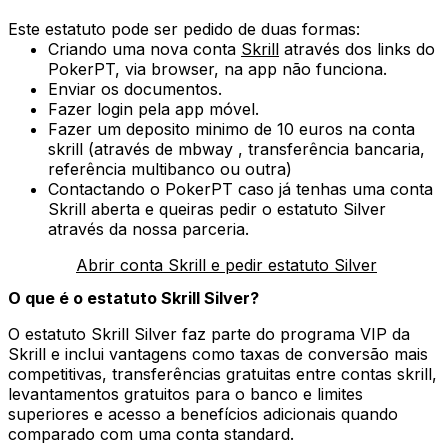
Este estatuto pode ser pedido de duas formas:
Criando uma nova conta
Skrill
através dos links do
PokerPT, via browser, na app não funciona.
Enviar os documentos.
Fazer login pela app móvel.
⁠Fazer um deposito minimo de 10 euros na conta
skrill (através de mbway , transferência bancaria,
referência multibanco ou outra)
Contactando o PokerPT caso já tenhas uma conta
Skrill aberta e queiras pedir o estatuto Silver
através da nossa parceria.
Abrir conta Skrill e pedir estatuto Silver
O que é o estatuto Skrill Silver?
O estatuto Skrill Silver faz parte do programa VIP da
Skrill e inclui vantagens como taxas de conversão mais
competitivas, transferências gratuitas entre contas skrill,
levantamentos gratuitos para o banco e limites
superiores e acesso a benefícios adicionais quando
comparado com uma conta standard.