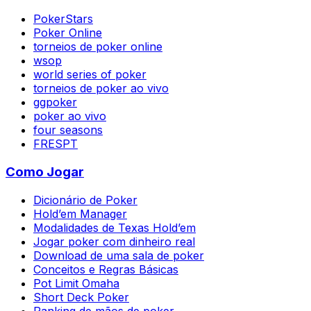
PokerStars
Poker Online
torneios de poker online
wsop
world series of poker
torneios de poker ao vivo
ggpoker
poker ao vivo
four seasons
FRESPT
Como Jogar
Dicionário de Poker
Hold’em Manager
Modalidades de Texas Hold’em
Jogar poker com dinheiro real
Download de uma sala de poker
Conceitos e Regras Básicas
Pot Limit Omaha
Short Deck Poker
Ranking de mãos de poker