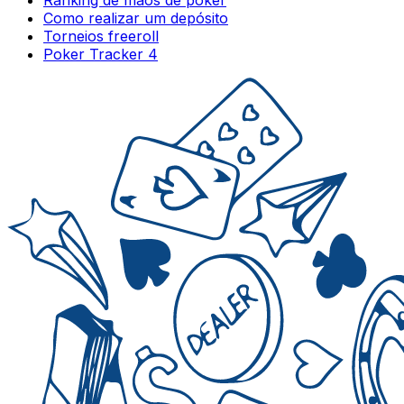
Como realizar um depósito
Torneios freeroll
Poker Tracker 4