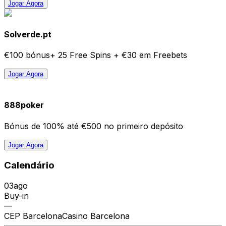
Jogar Agora
Solverde.pt
€100 bónus+ 25 Free Spins + €30 em Freebets
Jogar Agora
888poker
Bónus de 100% até €500 no primeiro depósito
Jogar Agora
Calendário
03
ago
Buy-in
—
CEP Barcelona
Casino Barcelona