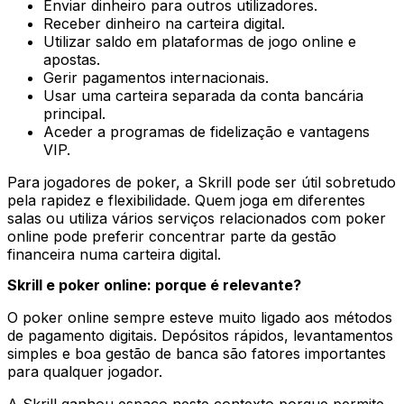
Enviar dinheiro para outros utilizadores.
Receber dinheiro na carteira digital.
Utilizar saldo em plataformas de jogo online e
apostas.
Gerir pagamentos internacionais.
Usar uma carteira separada da conta bancária
principal.
Aceder a programas de fidelização e vantagens
VIP.
Para jogadores de poker, a Skrill pode ser útil sobretudo
pela rapidez e flexibilidade. Quem joga em diferentes
salas ou utiliza vários serviços relacionados com poker
online pode preferir concentrar parte da gestão
financeira numa carteira digital.
Skrill e poker online: porque é relevante?
O poker online sempre esteve muito ligado aos métodos
de pagamento digitais. Depósitos rápidos, levantamentos
simples e boa gestão de banca são fatores importantes
para qualquer jogador.
A Skrill ganhou espaço neste contexto porque permite