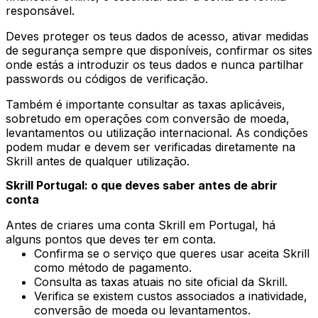
responsável.
Deves proteger os teus dados de acesso, ativar medidas
de segurança sempre que disponíveis, confirmar os sites
onde estás a introduzir os teus dados e nunca partilhar
passwords ou códigos de verificação.
Também é importante consultar as taxas aplicáveis,
sobretudo em operações com conversão de moeda,
levantamentos ou utilização internacional. As condições
podem mudar e devem ser verificadas diretamente na
Skrill antes de qualquer utilização.
Skrill Portugal: o que deves saber antes de abrir
conta
Antes de criares uma conta Skrill em Portugal, há
alguns pontos que deves ter em conta.
Confirma se o serviço que queres usar aceita Skrill
como método de pagamento.
Consulta as taxas atuais no site oficial da Skrill.
Verifica se existem custos associados a inatividade,
conversão de moeda ou levantamentos.