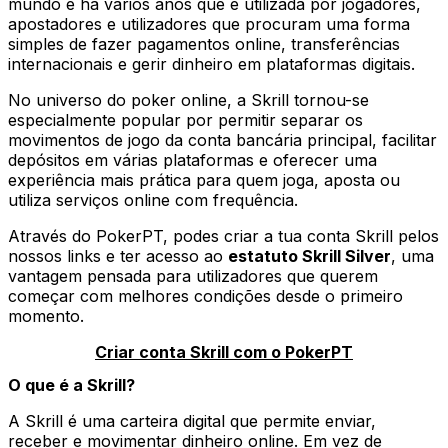
mundo e há vários anos que é utilizada por jogadores,
apostadores e utilizadores que procuram uma forma
simples de fazer pagamentos online, transferências
internacionais e gerir dinheiro em plataformas digitais.
No universo do poker online, a Skrill tornou-se
especialmente popular por permitir separar os
movimentos de jogo da conta bancária principal, facilitar
depósitos em várias plataformas e oferecer uma
experiência mais prática para quem joga, aposta ou
utiliza serviços online com frequência.
Através do PokerPT, podes criar a tua conta Skrill pelos
nossos links e ter acesso ao
estatuto Skrill Silver
, uma
vantagem pensada para utilizadores que querem
começar com melhores condições desde o primeiro
momento.
Criar conta Skrill com o PokerPT
O que é a Skrill?
A Skrill é uma carteira digital que permite enviar,
receber e movimentar dinheiro online. Em vez de