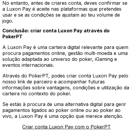
No entanto, antes de criares conta, deves confirmar se
a Luxon Pay é aceite nas plataformas que pretendes
usar e se as condições se ajustam ao teu volume de
jogo.
Conclusão: criar conta Luxon Pay através do
PokerPT
A Luxon Pay é uma carteira digital relevante para quem
procura pagamentos online, gestão multi-moeda e uma
solução adaptada ao universo do poker, iGaming e
eventos internacionais.
Através do PokerPT, podes criar conta Luxon Pay pelo
nosso link de parceiro e acompanhar futuras
informações sobre vantagens, condições e utilização da
carteira no contexto do poker.
Se estás à procura de uma alternativa digital para gerir
pagamentos ligados ao poker online ou ao poker ao
vivo, a Luxon Pay é uma opção que merece atenção.
Criar conta Luxon Pay com o PokerPT