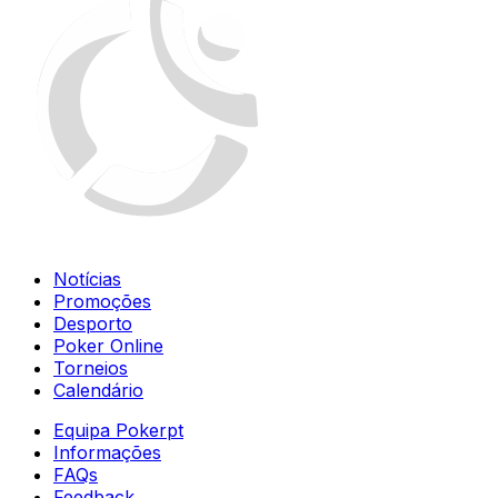
Notícias
Promoções
Desporto
Poker Online
Torneios
Calendário
Equipa Pokerpt
Informações
FAQs
Feedback