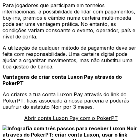
Para jogadores que participam em torneios
internacionais, a possibilidade de lidar com pagamentos,
buy-ins, prémios e câmbio numa carteira multi-moeda
pode ser uma vantagem prática. No entanto, as
condições variam consoante o evento, operador, país e
nível de conta.
A utilização de qualquer método de pagamento deve ser
feita com responsabilidade. Uma carteira digital pode
ajudar a organizar movimentos, mas não substitui uma
boa gestão de banca.
Vantagens de criar conta Luxon Pay através do
PokerPT
Ao criares a tua conta Luxon Pay através do link do
PokerPT, ficas associado à nossa parceria e poderás
usufruir do estatuto Noir por 3 meses.
Abrir conta Luxon Pay com o PokerPT