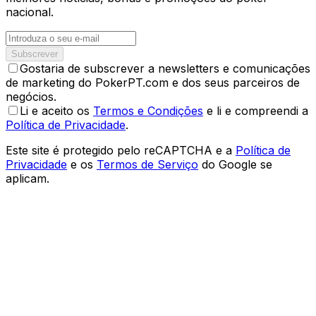
nacional.
Subscrever
Gostaria de subscrever a newsletters e comunicações
de marketing do PokerPT.com e dos seus parceiros de
negócios.
Li e aceito os
Termos e Condições
e li e compreendi a
Política de Privacidade
.
Este site é protegido pelo reCAPTCHA e a
Política de
Privacidade
e os
Termos de Serviço
do Google se
aplicam.