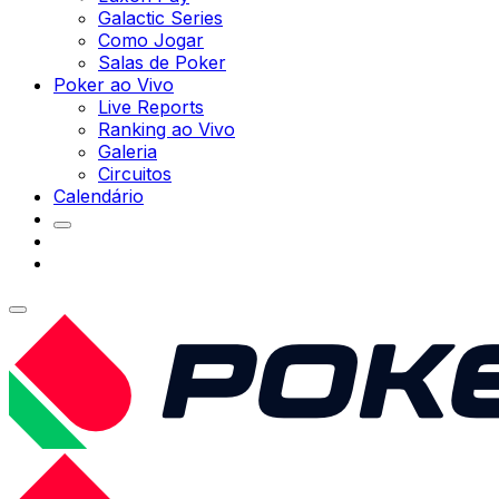
Galactic Series
Como Jogar
Salas de Poker
Poker ao Vivo
Live Reports
Ranking ao Vivo
Galeria
Circuitos
Calendário