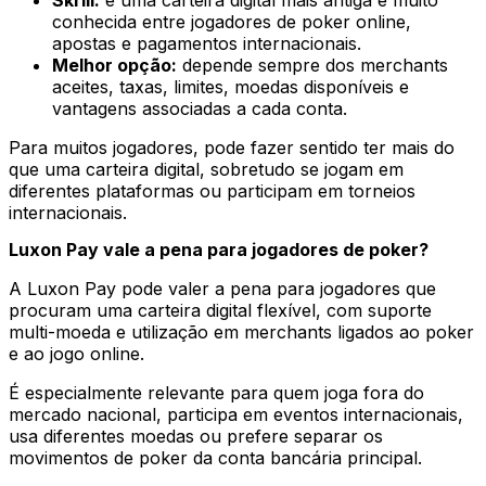
Skrill:
é uma carteira digital mais antiga e muito
conhecida entre jogadores de poker online,
apostas e pagamentos internacionais.
Melhor opção:
depende sempre dos merchants
aceites, taxas, limites, moedas disponíveis e
vantagens associadas a cada conta.
Para muitos jogadores, pode fazer sentido ter mais do
que uma carteira digital, sobretudo se jogam em
diferentes plataformas ou participam em torneios
internacionais.
Luxon Pay vale a pena para jogadores de poker?
A Luxon Pay pode valer a pena para jogadores que
procuram uma carteira digital flexível, com suporte
multi-moeda e utilização em merchants ligados ao poker
e ao jogo online.
É especialmente relevante para quem joga fora do
mercado nacional, participa em eventos internacionais,
usa diferentes moedas ou prefere separar os
movimentos de poker da conta bancária principal.