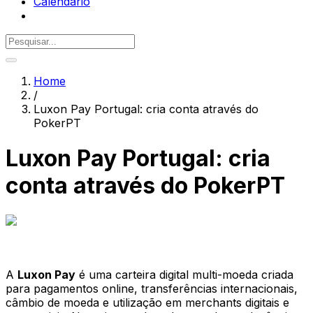
Calendário
Home
/
Luxon Pay Portugal: cria conta através do
PokerPT
Luxon Pay Portugal: cria
conta através do PokerPT
A
Luxon Pay
é uma carteira digital multi-moeda criada
para pagamentos online, transferências internacionais,
câmbio de moeda e utilização em merchants digitais e