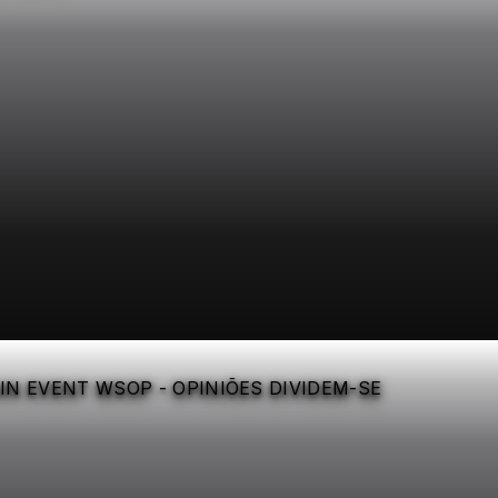
N EVENT WSOP - OPINIÕES DIVIDEM-SE