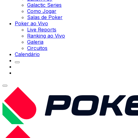
Galactic Series
Como Jogar
Salas de Poker
Poker ao Vivo
Live Reports
Ranking ao Vivo
Galeria
Circuitos
Calendário