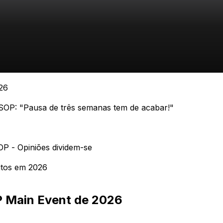
26
SOP: "Pausa de três semanas tem de acabar!"
P - Opiniões dividem-se
itos em 2026
 Main Event de 2026