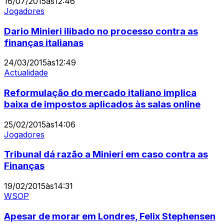
16/07/2015
às
12:46
Jogadores
Dario Minieri ilibado no processo contra as
finanças italianas
24/03/2015
às
12:49
Actualidade
Reformulação do mercado italiano implica
baixa de impostos aplicados às salas online
25/02/2015
às
14:06
Jogadores
Tribunal dá razão a Minieri em caso contra as
Finanças
19/02/2015
às
14:31
WSOP
Apesar de morar em Londres, Felix Stephensen