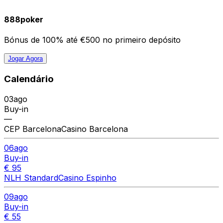
888poker
Bónus de 100% até €500 no primeiro depósito
Jogar Agora
Calendário
03
ago
Buy-in
—
CEP Barcelona
Casino Barcelona
06
ago
Buy-in
€ 95
NLH Standard
Casino Espinho
09
ago
Buy-in
€ 55