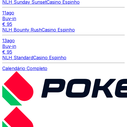
NLH Sunday Sunset
Casino Espinho
11
ago
Buy-in
€ 95
NLH Bounty Rush
Casino Espinho
13
ago
Buy-in
€ 95
NLH Standard
Casino Espinho
Calendário Completo