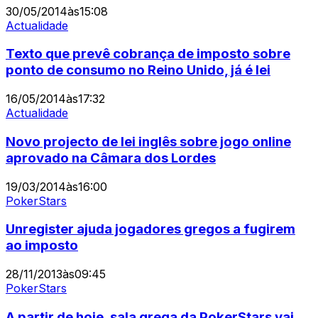
30/05/2014
às
15:08
Actualidade
Texto que prevê cobrança de imposto sobre
ponto de consumo no Reino Unido, já é lei
16/05/2014
às
17:32
Actualidade
Novo projecto de lei inglês sobre jogo online
aprovado na Câmara dos Lordes
19/03/2014
às
16:00
PokerStars
Unregister ajuda jogadores gregos a fugirem
ao imposto
28/11/2013
às
09:45
PokerStars
A partir de hoje, sala grega da PokerStars vai