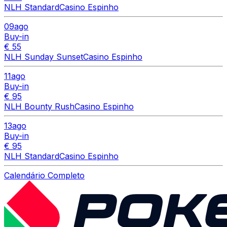
NLH Standard
Casino Espinho
09
ago
Buy-in
€ 55
NLH Sunday Sunset
Casino Espinho
11
ago
Buy-in
€ 95
NLH Bounty Rush
Casino Espinho
13
ago
Buy-in
€ 95
NLH Standard
Casino Espinho
Calendário Completo