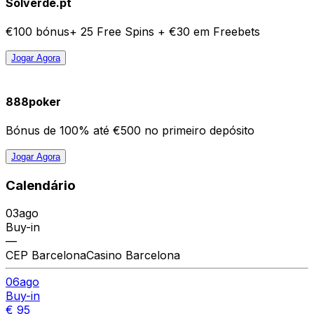
Solverde.pt
€100 bónus+ 25 Free Spins + €30 em Freebets
Jogar Agora
888poker
Bónus de 100% até €500 no primeiro depósito
Jogar Agora
Calendário
03
ago
Buy-in
—
CEP Barcelona
Casino Barcelona
06
ago
Buy-in
€ 95