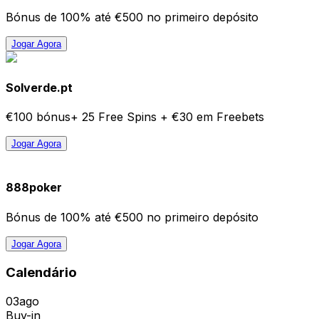
Bónus de 100% até €500 no primeiro depósito
Jogar Agora
Solverde.pt
€100 bónus+ 25 Free Spins + €30 em Freebets
Jogar Agora
888poker
Bónus de 100% até €500 no primeiro depósito
Jogar Agora
Calendário
03
ago
Buy-in