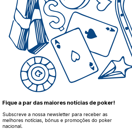
Fique a par das maiores notícias de poker!
Subscreve a nossa newsletter para receber as
melhores notícias, bónus e promoções do poker
nacional.