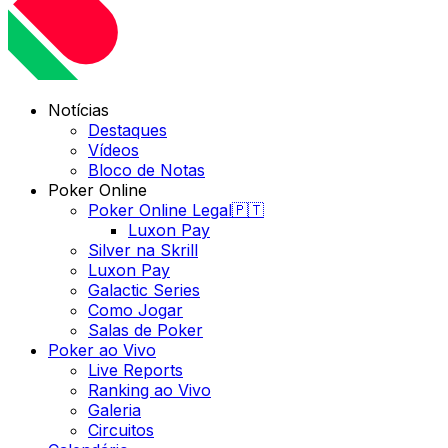
Notícias
Destaques
Vídeos
Bloco de Notas
Poker Online
Poker Online Legal🇵🇹
Luxon Pay
Silver na Skrill
Luxon Pay
Galactic Series
Como Jogar
Salas de Poker
Poker ao Vivo
Live Reports
Ranking ao Vivo
Galeria
Circuitos