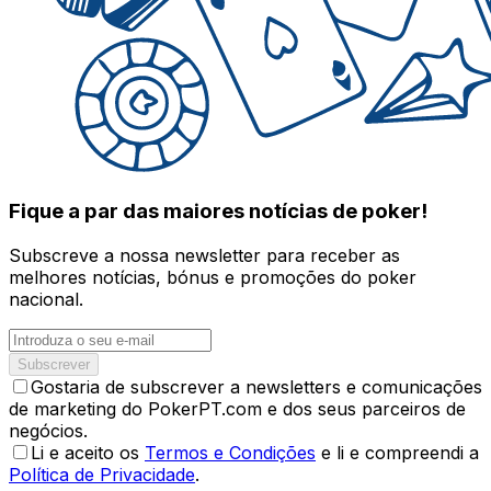
Fique a par das maiores notícias de poker!
Subscreve a nossa newsletter para receber as
melhores notícias, bónus e promoções do poker
nacional.
Subscrever
Gostaria de subscrever a newsletters e comunicações
de marketing do PokerPT.com e dos seus parceiros de
negócios.
Li e aceito os
Termos e Condições
e li e compreendi a
Política de Privacidade
.