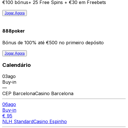
€100 bónus+ 25 Free Spins + €30 em Freebets
Jogar Agora
888poker
Bónus de 100% até €500 no primeiro depósito
Jogar Agora
Calendário
03
ago
Buy-in
—
CEP Barcelona
Casino Barcelona
06
ago
Buy-in
€ 95
NLH Standard
Casino Espinho