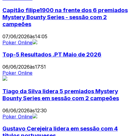
Capitão filipe1900 na frente dos 6 premiados
Mystery Bounty Series - sessão com 2
campeões
07/06/2026
às
14:05
Poker Online
Top-5 Resultados .PT Maio de 2026
06/06/2026
às
17:51
Poker Online
Tiago da Silva lidera 5 premiados Mystery
Bounty Series em sessão com 2 campeões
06/06/2026
às
12:30
Poker Online
Gustavo Cerejeira lidera em sessão com 4
títulos portugueses