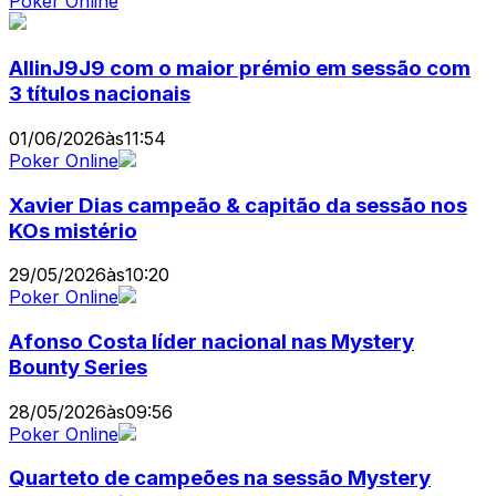
Poker Online
AllinJ9J9 com o maior prémio em sessão com
3 títulos nacionais
01/06/2026
às
11:54
Poker Online
Xavier Dias campeão & capitão da sessão nos
KOs mistério
29/05/2026
às
10:20
Poker Online
Afonso Costa líder nacional nas Mystery
Bounty Series
28/05/2026
às
09:56
Poker Online
Quarteto de campeões na sessão Mystery