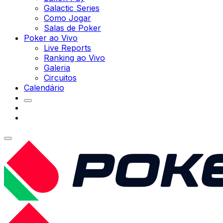
Galactic Series
Como Jogar
Salas de Poker
Poker ao Vivo
Live Reports
Ranking ao Vivo
Galeria
Circuitos
Calendário