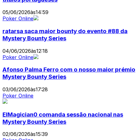
05/06/2026
às
14:59
Poker Online
ratarsa saca maior bounty do evento #88 da
Mystery Bounty Series
04/06/2026
às
12:18
Poker Online
Afonso Palma Ferro com o nosso maior prémio
Mystery Bounty Series
03/06/2026
às
17:28
Poker Online
ElMagician0 comanda sessão nacional nas
Mystery Bounty Series
02/06/2026
às
15:39