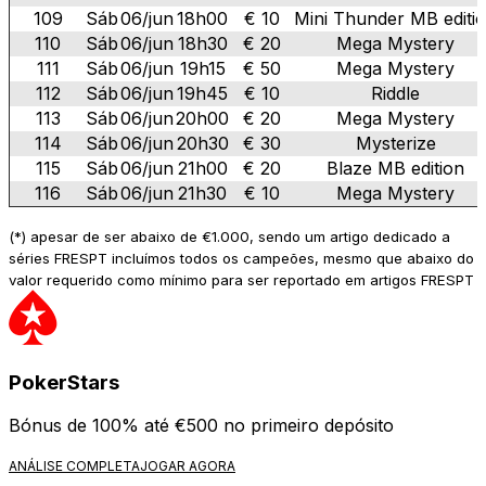
109
Sáb
06/jun
18h00
€ 10
Mini Thunder MB editi
110
Sáb
06/jun
18h30
€ 20
Mega Mystery
111
Sáb
06/jun
19h15
€ 50
Mega Mystery
112
Sáb
06/jun
19h45
€ 10
Riddle
113
Sáb
06/jun
20h00
€ 20
Mega Mystery
114
Sáb
06/jun
20h30
€ 30
Mysterize
115
Sáb
06/jun
21h00
€ 20
Blaze MB edition
116
Sáb
06/jun
21h30
€ 10
Mega Mystery
(*) apesar de ser abaixo de €1.000, sendo um artigo dedicado a
séries FRESPT incluímos todos os campeões, mesmo que abaixo do
valor requerido como mínimo para ser reportado em artigos FRESPT
PokerStars
Bónus de 100% até €500 no primeiro depósito
ANÁLISE COMPLETA
JOGAR AGORA