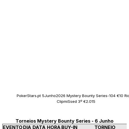
PokerStars.pt 5Junho2026 Mystery Bounty Series-104 €10 Ri
ClipmiSsed 3º €2.015
Torneios Mystery Bounty Series - 6 Junho
EVENTO
DIA
DATA
HORA
BUY-IN
TORNEIO