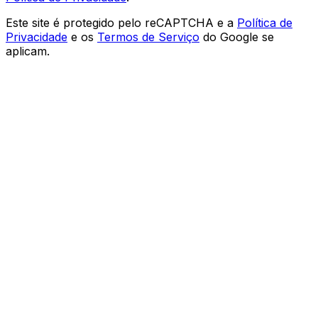
Este site é protegido pelo reCAPTCHA e a
Política de
Privacidade
e os
Termos de Serviço
do Google se
aplicam.