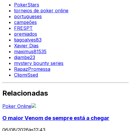
PokerStars
torneios de poker online
portugueses
campeões
FRESPT
premiados
tiagoalves83
Xavier Dias
maximus81535
djambe23
mystery bounty series
RapazPromessa
ClipmiSsed
Relacionadas
Poker Online
O maior Venom de sempre está a chegar
06/08/2026
às
12:43