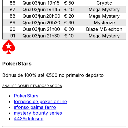
86
Qua
03/jun
19h15
€ 50
Cryptic
87
Qua
03/jun
19h45
€ 10
Mega Mystery
88
Qua
03/jun
20h00
€ 20
Mega Mystery
89
Qua
03/jun
20h30
€ 30
Mysterize
90
Qua
03/jun
21h00
€ 20
Blaze MB edition
91
Qua
03/jun
21h30
€ 10
Mega Mystery
PokerStars
Bónus de 100% até €500 no primeiro depósito
ANÁLISE COMPLETA
JOGAR AGORA
PokerStars
torneios de poker online
afonso palma ferro
mystery bounty series
4436idoloscp