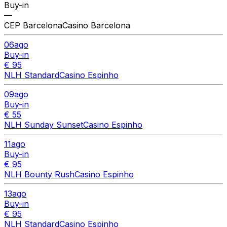
Buy-in
—
CEP Barcelona
Casino Barcelona
06
ago
Buy-in
€ 95
NLH Standard
Casino Espinho
09
ago
Buy-in
€ 55
NLH Sunday Sunset
Casino Espinho
11
ago
Buy-in
€ 95
NLH Bounty Rush
Casino Espinho
13
ago
Buy-in
€ 95
NLH Standard
Casino Espinho