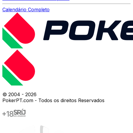
Calendário Completo
© 2004 -
2026
PokerPT.com - Todos os direitos Reservados