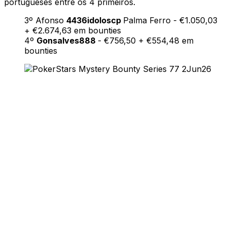
portugueses entre os 4 primeiros.
3º Afonso
4436idoloscp
Palma Ferro - €1.050,03
+ €2.674,63 em bounties
4º
Gonsalves888
- €756,50 + €554,48 em
bounties