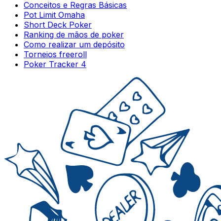
Conceitos e Regras Básicas
Pot Limit Omaha
Short Deck Poker
Ranking de mãos de poker
Como realizar um depósito
Torneios freeroll
Poker Tracker 4