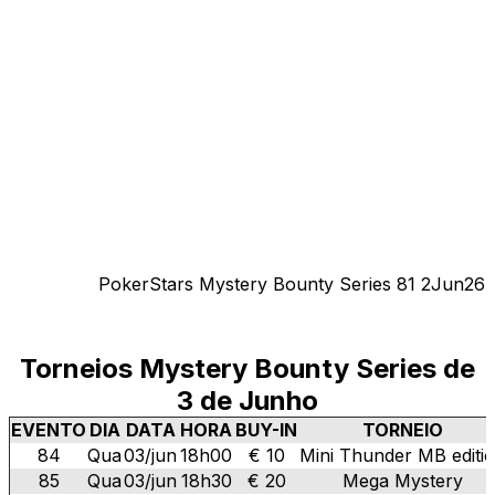
PokerStars Mystery Bounty Series 81 2Jun26
Torneios Mystery Bounty Series de
3 de Junho
EVENTO
DIA
DATA
HORA
BUY-IN
TORNEIO
84
Qua
03/jun
18h00
€ 10
Mini Thunder MB editi
85
Qua
03/jun
18h30
€ 20
Mega Mystery