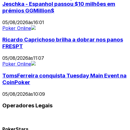
Jeschka - Espanhol passou $10 milhões em
prémios GGMillion$
05/08/2026
às
16:01
Poker Online
Ricardo Caprichoso brilha a dobrar nos panos
FRESPT
05/08/2026
às
11:07
Poker Online
TomsFerreira conquista Tuesday Main Event na
CoinPoker
05/08/2026
às
10:09
Operadores Legais
PokerStars