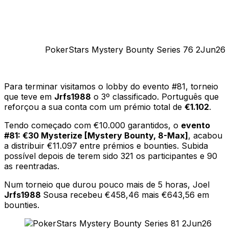
PokerStars Mystery Bounty Series 76 2Jun26
Para terminar visitamos o lobby do evento #81, torneio
que teve em
Jrfs1988
o 3º classificado. Português que
reforçou a sua conta com um prémio total de
€1.102
.
Tendo começado com €10.000 garantidos, o
evento
#81: €30 Mysterize [Mystery Bounty, 8-Max]
, acabou
a distribuir €11.097 entre prémios e bounties. Subida
possível depois de terem sido 321 os participantes e 90
as reentradas.
Num torneio que durou pouco mais de 5 horas, Joel
Jrfs1988
Sousa
recebeu €458,46 mais €643,56 em
bounties
.