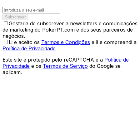
Subscrever
Gostaria de subscrever a newsletters e comunicações
de marketing do PokerPT.com e dos seus parceiros de
negócios.
Li e aceito os
Termos e Condições
e li e compreendi a
Política de Privacidade
.
Este site é protegido pelo reCAPTCHA e a
Política de
Privacidade
e os
Termos de Serviço
do Google se
aplicam.