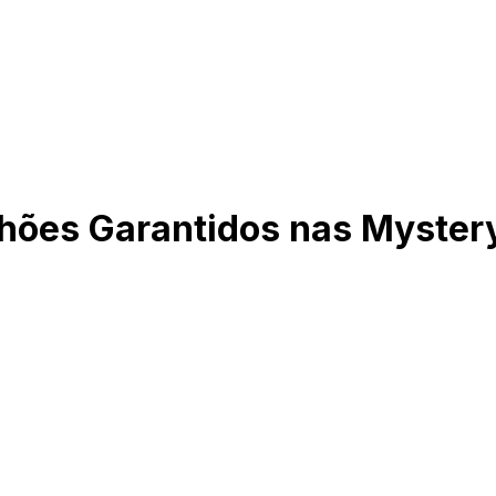
lhões Garantidos nas Myster