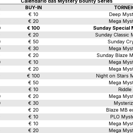
Calendário das Mystery Bounty Series
A
BUY-IN
TORNEI
0
€ 10
Deep Myst
0
€ 20
Mega Myst
0
€ 100
Sunday Special 
0
€ 20
Sunday Classic M
0
€ 50
Sunday Cry
0
€ 30
Mega Myst
0
€ 20
Sunday Blaze M
0
€ 10
Mega Myst
0
€ 20
Mega Myst
0
€ 100
Night on Stars M
€ 50
Mega Myst
5
€ 10
Riddle
0
€ 20
Mega Myst
0
€ 30
Mysteri
0
€ 20
Blaze MB ed
0
€ 10
PLO Myst
€ 10
Mega Myst
0
€ 20
Mega Myst