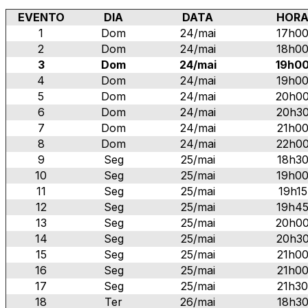
EVENTO
DIA
DATA
HOR
1
Dom
24/mai
17h0
2
Dom
24/mai
18h0
3
Dom
24/mai
19h0
4
Dom
24/mai
19h0
5
Dom
24/mai
20h0
6
Dom
24/mai
20h3
7
Dom
24/mai
21h0
8
Dom
24/mai
22h0
9
Seg
25/mai
18h3
10
Seg
25/mai
19h0
11
Seg
25/mai
19h15
12
Seg
25/mai
19h4
13
Seg
25/mai
20h0
14
Seg
25/mai
20h3
15
Seg
25/mai
21h0
16
Seg
25/mai
21h0
17
Seg
25/mai
21h30
18
Ter
26/mai
18h3