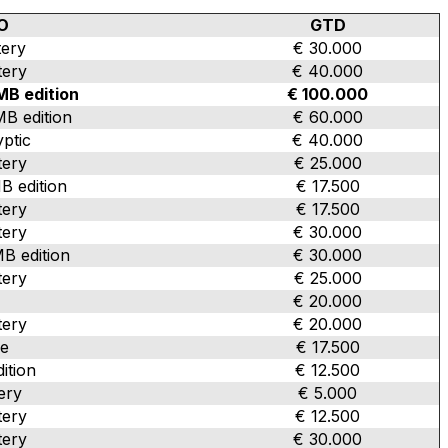
O
GTD
ery
€ 30.000
ery
€ 40.000
MB edition
€ 100.000
B edition
€ 60.000
ptic
€ 40.000
ery
€ 25.000
B edition
€ 17.500
ery
€ 17.500
ery
€ 30.000
B edition
€ 30.000
ery
€ 25.000
€ 20.000
ery
€ 20.000
ze
€ 17.500
ition
€ 12.500
ery
€ 5.000
ery
€ 12.500
ery
€ 30.000