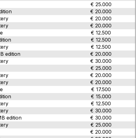
€ 25.000
ition
€ 20.000
ery
€ 20.000
ery
€ 20.000
ze
€ 12.500
ition
€ 12.500
ery
€ 12.500
B edition
€ 20.000
ery
€ 30.000
€ 25.000
ery
€ 20.000
ery
€ 20.000
ze
€ 17.500
ition
€ 15.000
ery
€ 12.500
ery
€ 30.000
B edition
€ 30.000
ery
€ 25.000
€ 20.000