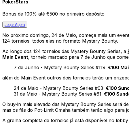
PokerStars
Bónus de 100% até €500 no primeiro depósito
Jogar
Agora
No próximo domingo, 24 de Maio, começa mais um event
124 torneios, todos eles no formato Mystery Bounty.
Ao longo dos 124 torneios das Mystery Bounty Series, a
Main Event
, torneio marcado para 7 de Junho que com
7 de Junho - Mystery Bounty Series #119:
€100 Mai
além do Main Event outros dois torneios terão um prizepool
24 de Maio - Mystery Bounty Series #03:
€100 Sund
31 de Maio - Mystery Bounty Series #61:
€100 Sund
O buy-in mais elevado das Mystery Bounty Series será de
mas os fãs do Pot-Limit Omaha também terão algo para j
A grelha completa de torneios já está disponível no lobb