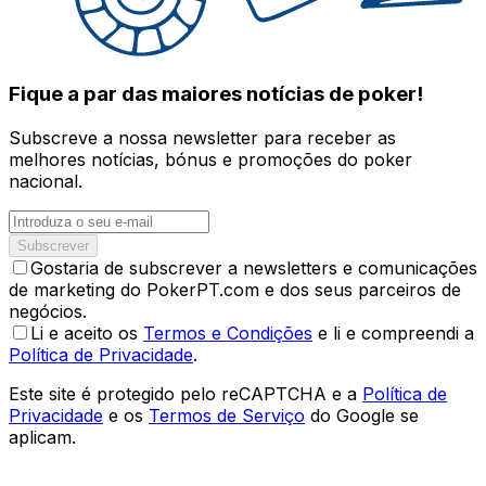
Fique a par das maiores notícias de poker!
Subscreve a nossa newsletter para receber as
melhores notícias, bónus e promoções do poker
nacional.
Subscrever
Gostaria de subscrever a newsletters e comunicações
de marketing do PokerPT.com e dos seus parceiros de
negócios.
Li e aceito os
Termos e Condições
e li e compreendi a
Política de Privacidade
.
Este site é protegido pelo reCAPTCHA e a
Política de
Privacidade
e os
Termos de Serviço
do Google se
aplicam.