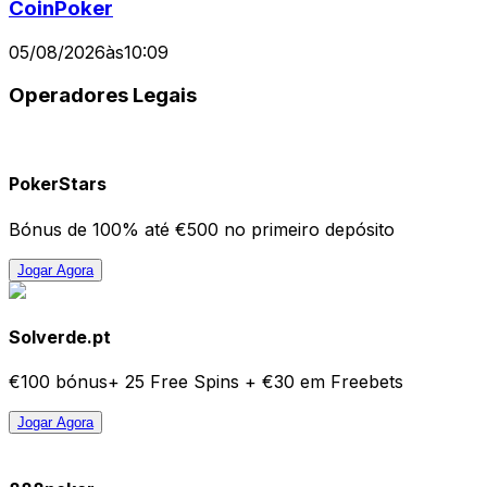
CoinPoker
05/08/2026
às
10:09
Operadores Legais
PokerStars
Bónus de 100% até €500 no primeiro depósito
Jogar Agora
Solverde.pt
€100 bónus+ 25 Free Spins + €30 em Freebets
Jogar Agora