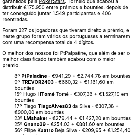
garantidos pela
PokerStars
. Torneio que acabou a
distribuir €175.950 entre prémios e bounties, depois de
ter conseguido juntar 1.549 participantes e 406
reentradas.
Foram 327 os jogadores que tiveram direito a prémio, e
neste grupo foram vários os portugueses a terminarem
com uma recompensa total de 4 dígitos.
O melhor dos nossos foi PtPalpatine, que além de ser o
melhor classificado também acabou com o maior
prémio.
8º
PtPaladine
- €941,29 + €2.744,78 em bounties
9º
TREVOR2403
- €660,32 + €1.181,60 em
bounties
15º Hugo
HTomé
Tomé - €307,38 + €1.527,19 em
bounties
17º Tiago
TiagoAlves83
da Silva - €307,38 +
€900,00 em bounties
23º
LMshaker
- €279,44 + €1.427,20 em bounties
25º
Gnano29
- €254,03 + €881,60 em bounties
56º Filipe
Kuatro
Beja Silva - €209,95 + €1.254,40