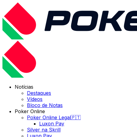
Notícias
Destaques
Vídeos
Bloco de Notas
Poker Online
Poker Online Legal🇵🇹
Luxon Pay
Silver na Skrill
Luxon Pay