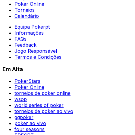
Poker Online
Torneios
Calendário
Equipa Pokerpt
Informações
FAQs
Feedback
Jogo Responsável
Termos e Condições
Em Alta
PokerStars
Poker Online
torneios de poker online
wsop
world series of poker
torneios de poker ao vivo
ggpoker
poker ao vivo
four seasons