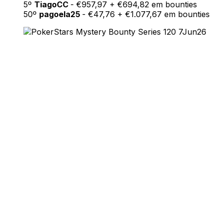
5º
TiagoCC
- €957,97 + €694,82 em bounties
50º
pagoela25
- €47,76 + €1.077,67 em bounties