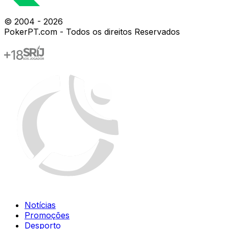
© 2004 -
2026
PokerPT.com - Todos os direitos Reservados
Notícias
Promoções
Desporto