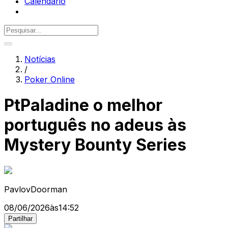
Calendário
Notícias
/
Poker Online
PtPaladine o melhor
português no adeus às
Mystery Bounty Series
PavlovDoorman
08/06/2026
às
14:52
Partilhar