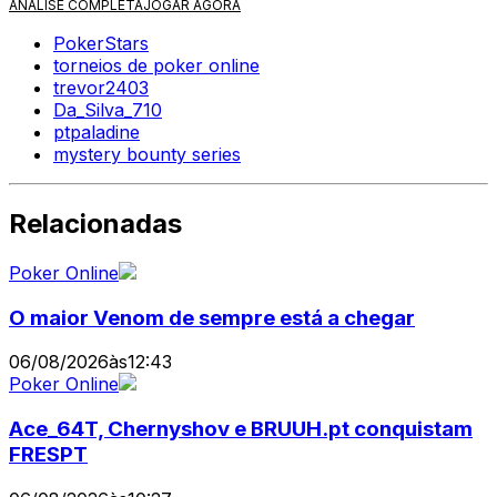
ANÁLISE COMPLETA
JOGAR AGORA
PokerStars
torneios de poker online
trevor2403
Da_Silva_710
ptpaladine
mystery bounty series
Relacionadas
Poker Online
O maior Venom de sempre está a chegar
06/08/2026
às
12:43
Poker Online
Ace_64T, Chernyshov e BRUUH.pt conquistam
FRESPT