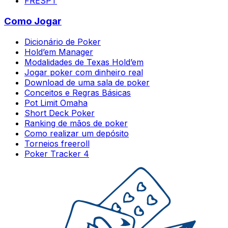
FRESPT
Como Jogar
Dicionário de Poker
Hold’em Manager
Modalidades de Texas Hold’em
Jogar poker com dinheiro real
Download de uma sala de poker
Conceitos e Regras Básicas
Pot Limit Omaha
Short Deck Poker
Ranking de mãos de poker
Como realizar um depósito
Torneios freeroll
Poker Tracker 4