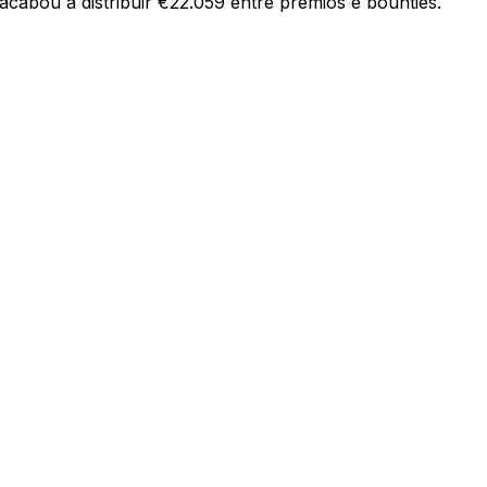
cabou a distribuir €22.059 entre prémios e bounties.