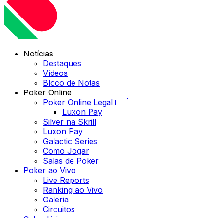
Notícias
Destaques
Vídeos
Bloco de Notas
Poker Online
Poker Online Legal🇵🇹
Luxon Pay
Silver na Skrill
Luxon Pay
Galactic Series
Como Jogar
Salas de Poker
Poker ao Vivo
Live Reports
Ranking ao Vivo
Galeria
Circuitos