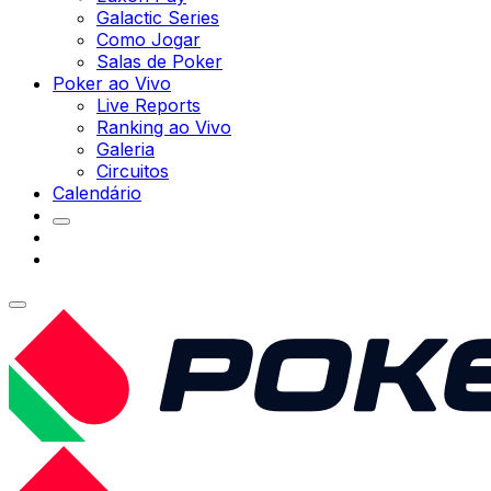
Galactic Series
Como Jogar
Salas de Poker
Poker ao Vivo
Live Reports
Ranking ao Vivo
Galeria
Circuitos
Calendário