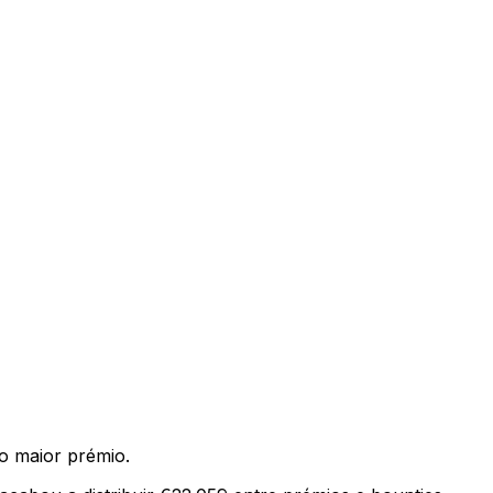
 maior prémio.