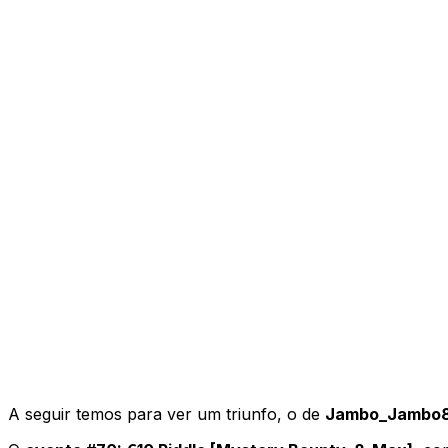
A seguir temos para ver um triunfo, o de
Jambo_Jambo