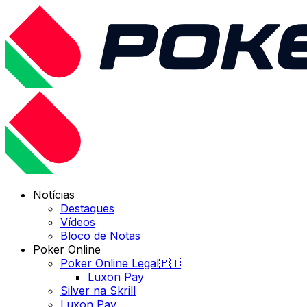
Notícias
Destaques
Vídeos
Bloco de Notas
Poker Online
Poker Online Legal🇵🇹
Luxon Pay
Silver na Skrill
Luxon Pay