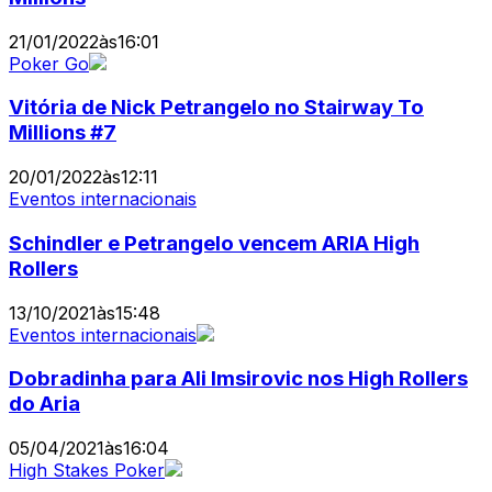
21/01/2022
às
16:01
Poker Go
Vitória de Nick Petrangelo no Stairway To
Millions #7
20/01/2022
às
12:11
Eventos internacionais
Schindler e Petrangelo vencem ARIA High
Rollers
13/10/2021
às
15:48
Eventos internacionais
Dobradinha para Ali Imsirovic nos High Rollers
do Aria
05/04/2021
às
16:04
High Stakes Poker