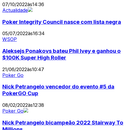
07/10/2022
às
14:36
Actualidade
Poker Integrity Council nasce com lista negra
05/07/2022
às
16:34
WSOP
Aleksejs Ponakovs bateu Phil Ivey e ganhou o
$100K Super High Roller
21/06/2022
às
10:47
Poker Go
Nick Petrangelo vencedor do evento #5 da
PokerGO Cup
08/02/2022
às
12:38
Poker Go
Nick Petrangelo bicampeão 2022 Stairway To
Millions