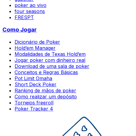
poker ao vivo
four seasons
FRESPT
Como Jogar
Dicionário de Poker
Hold’em Manager
Modalidades de Texas Hold’em
Jogar poker com dinheiro real
Download de uma sala de poker
Conceitos e Regras Básicas
Pot Limit Omaha
Short Deck Poker
Ranking de mãos de poker
Como realizar um depósito
Torneios freeroll
Poker Tracker 4