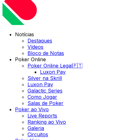
Notícias
Destaques
Vídeos
Bloco de Notas
Poker Online
Poker Online Legal🇵🇹
Luxon Pay
Silver na Skrill
Luxon Pay
Galactic Series
Como Jogar
Salas de Poker
Poker ao Vivo
Live Reports
Ranking ao Vivo
Galeria
Circuitos