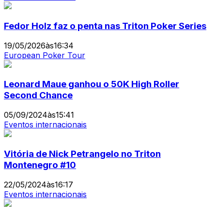
Fedor Holz faz o penta nas Triton Poker Series
19/05/2026
às
16:34
European Poker Tour
Leonard Maue ganhou o 50K High Roller
Second Chance
05/09/2024
às
15:41
Eventos internacionais
Vitória de Nick Petrangelo no Triton
Montenegro #10
22/05/2024
às
16:17
Eventos internacionais