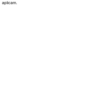
aplicam.