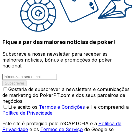
Fique a par das maiores notícias de poker!
Subscreve a nossa newsletter para receber as
melhores notícias, bónus e promoções do poker
nacional.
Subscrever
Gostaria de subscrever a newsletters e comunicações
de marketing do PokerPT.com e dos seus parceiros de
negócios.
Li e aceito os
Termos e Condições
e li e compreendi a
Política de Privacidade
.
Este site é protegido pelo reCAPTCHA e a
Política de
Privacidade
e os
Termos de Serviço
do Google se