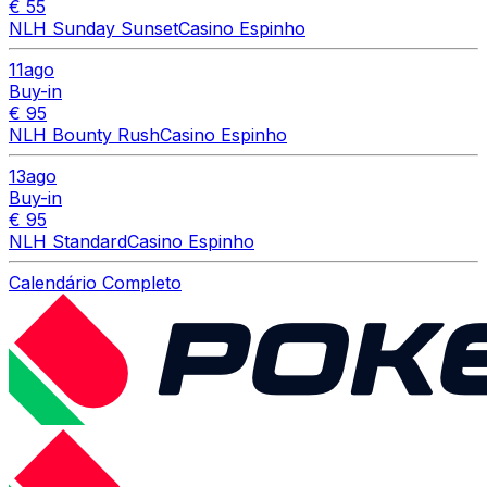
€ 55
NLH Sunday Sunset
Casino Espinho
11
ago
Buy-in
€ 95
NLH Bounty Rush
Casino Espinho
13
ago
Buy-in
€ 95
NLH Standard
Casino Espinho
Calendário Completo