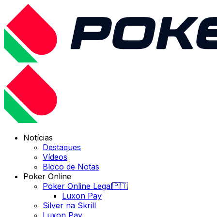
Notícias
Destaques
Vídeos
Bloco de Notas
Poker Online
Poker Online Legal🇵🇹
Luxon Pay
Silver na Skrill
Luxon Pay