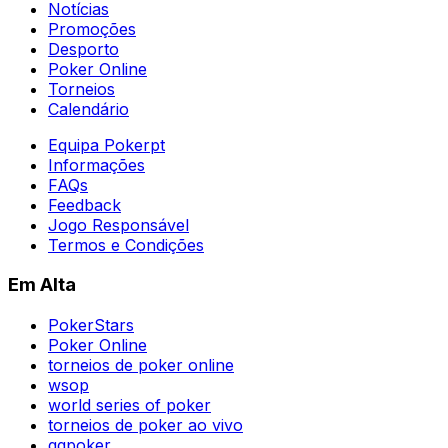
Notícias
Promoções
Desporto
Poker Online
Torneios
Calendário
Equipa Pokerpt
Informações
FAQs
Feedback
Jogo Responsável
Termos e Condições
Em Alta
PokerStars
Poker Online
torneios de poker online
wsop
world series of poker
torneios de poker ao vivo
ggpoker