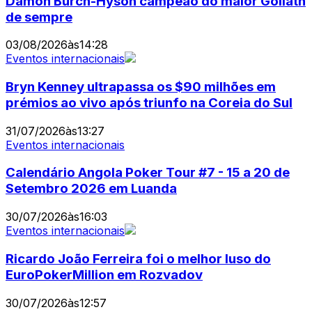
Damon Burch-Hyson campeão do maior Goliath
de sempre
03/08/2026
às
14:28
Eventos internacionais
Bryn Kenney ultrapassa os $90 milhões em
prémios ao vivo após triunfo na Coreia do Sul
31/07/2026
às
13:27
Eventos internacionais
Calendário Angola Poker Tour #7 - 15 a 20 de
Setembro 2026 em Luanda
30/07/2026
às
16:03
Eventos internacionais
Ricardo João Ferreira foi o melhor luso do
EuroPokerMillion em Rozvadov
30/07/2026
às
12:57