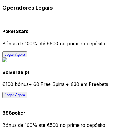
Operadores Legais
PokerStars
Bónus de 100% até €500 no primeiro depósito
Jogar Agora
Solverde.pt
€100 bónus+ 60 Free Spins + €30 em Freebets
Jogar Agora
888poker
Bónus de 100% até €500 no primeiro depósito