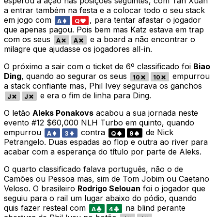
esperou a ação nas posições seguintes, com Tan Xuan
a entrar também na festa e a colocar todo o seu stack
em jogo com
, para tentar afastar o jogador
A
Q
que apenas pagou. Pois bem mas Katz estava em
trap
com os seus
e a board a não encontrar o
A
A
milagre que ajudasse os jogadores all-in.
O próximo a sair com o ticket de 6º classificado foi
Biao
Ding
, quando ao segurar os seus
empurrou
10
10
a stack confiante mas, Phil Ivey segurava os ganchos
e era o fim de linha para Ding.
J
J
O letão
Aleks Ponakovs
acabou a sua jornada neste
evento #12 $60,000 NLH Turbo em quinto, quando
empurrou
contra
de Nick
A
3
Q
9
Petrangelo. Duas espadas ao flop e outra ao river para
acabar com a esperança do título por parte de Aleks.
O quarto classificado falava português, não o de
Camões ou Pessoa mas, sim de Tom Jobim ou Caetano
Veloso. O brasileiro
Rodrigo Selouan
foi o jogador que
seguiu para o rail um lugar abaixo do pódio, quando
quis fazer resteal com
na blind perante
A
4