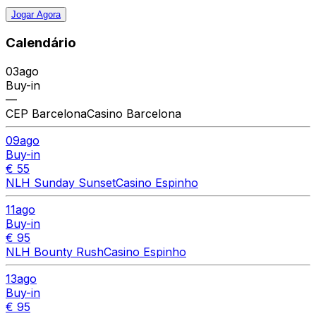
Jogar Agora
Calendário
03
ago
Buy-in
—
CEP Barcelona
Casino Barcelona
09
ago
Buy-in
€ 55
NLH Sunday Sunset
Casino Espinho
11
ago
Buy-in
€ 95
NLH Bounty Rush
Casino Espinho
13
ago
Buy-in
€ 95