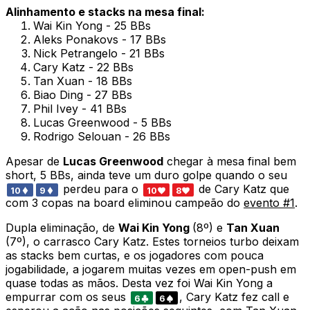
Alinhamento e stacks na mesa final:
Wai Kin Yong - 25 BBs
Aleks Ponakovs - 17 BBs
Nick Petrangelo - 21 BBs
Cary Katz - 22 BBs
Tan Xuan - 18 BBs
Biao Ding - 27 BBs
Phil Ivey - 41 BBs
Lucas Greenwood - 5 BBs
Rodrigo Selouan - 26 BBs
Apesar de
Lucas Greenwood
chegar à mesa final bem
short, 5 BBs, ainda teve um duro golpe quando o seu
perdeu para o
de Cary Katz que
10
9
10
8
com 3 copas na board eliminou campeão do
evento #1
.
Dupla eliminação, de
Wai Kin Yong
(8º) e
Tan Xuan
(7º), o carrasco Cary Katz. Estes torneios turbo deixam
as stacks bem curtas, e os jogadores com pouca
jogabilidade, a jogarem muitas vezes em open-push em
quase todas as mãos. Desta vez foi Wai Kin Yong a
empurrar com os seus
, Cary Katz fez call e
6
6