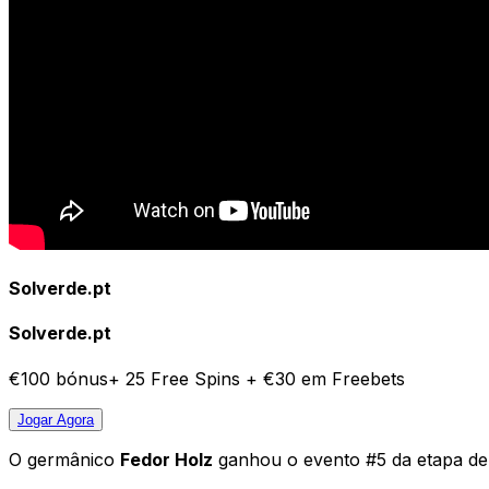
Solverde.pt
Solverde.pt
€100 bónus+ 25 Free Spins + €30 em Freebets
Jogar
Agora
O germânico
Fedor Holz
ganhou o evento #5 da etapa de