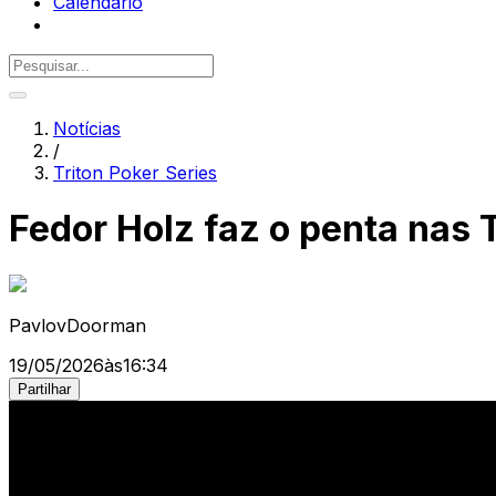
Calendário
Notícias
/
Triton Poker Series
Fedor Holz faz o penta nas T
PavlovDoorman
19/05/2026
às
16:34
Partilhar