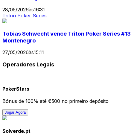
28/05/2026
às
16:31
Triton Poker Series
Tobias Schwecht vence Triton Poker Series #13
Montenegro
27/05/2026
às
15:11
Operadores Legais
PokerStars
Bónus de 100% até €500 no primeiro depósito
Jogar Agora
Solverde.pt