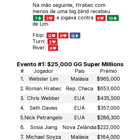
Na mão seguinte, Hrabec com
menos de uma big blind recebeu
e jogava contra
7
3
K
10
de Lim.
Flop:
Q
6
Q
Turn:
2
River:
A
Evento #1: $25,000 GG Super Millions
#
Jogador
País
Prémio
1.
Webster Lim
Malásia
$965,000
2.
Roman Hrabec
Rep. Checa
$653,600
3.
Chris Webber
EUA
$435,500
4.
Seth Davies
EUA
$357,000
5.
Nick Petrangelo
EUA
$286,300
6.
Sosia Jiang
Nova Zelândia
$222,000
7.
Michael Soyza
Malásia
$164,000