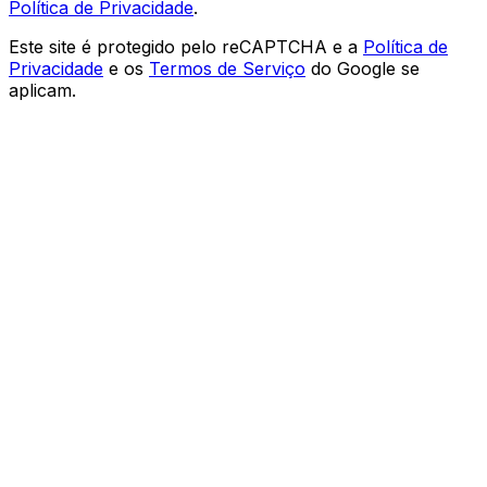
Política de Privacidade
.
Este site é protegido pelo reCAPTCHA e a
Política de
Privacidade
e os
Termos de Serviço
do Google se
aplicam.