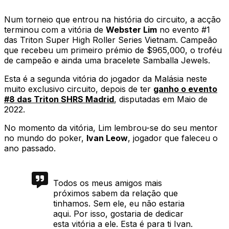
Num torneio que entrou na história do circuito, a acção
terminou com a vitória de
Webster Lim
no evento #1
das Triton Super High Roller Series Vietnam. Campeão
que recebeu um primeiro prémio de
$965,000, o troféu
de campeão e ainda uma bracelete Samballa Jewels.
Esta é a segunda vitória do jogador da Malásia neste
muito exclusivo circuito, depois de ter
ganho o evento
#8 das Triton SHRS Madrid
, disputadas em Maio de
2022.
No momento da vitória, Lim lembrou-se do seu mentor
no mundo do poker,
Ivan Leow
, jogador que faleceu o
ano passado.
Todos os meus amigos mais
próximos sabem da relação que
tinhamos. Sem ele, eu não estaria
aqui. Por isso, gostaria de dedicar
esta vitória a ele. Esta é para ti Ivan.