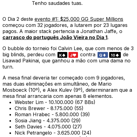
Tenho saudades tuas.
O Dia 2 deste
evento #1: $25,000 GG Super Millions
começou com 32 jogadores, a lutarem por 23 lugares
pagos. A maior stack pertencia a Jonathan Jaffe, o
carrasco do português João Vieira no Dia 1
.
O bubble do torneio foi Calvin Lee, que com menos de 3
big blinds, perdeu com
contra
de
K
J
Q
10
Lisawad Pakinai, que ganhou a mão com uma dama no
turn.
A mesa final deveria ter começado com 9 jogadores,
mas duas eliminações em simultâneo, de Mario
Mosboeck (10º), e Alex Kulev (9º), determinaram que a
mesa final arrancaria com apenas 8 elementos.
Webster Lim - 10.100.000 (67 BBs)
Chris Brewer - 8.175.000 (55)
Roman Hrabec - 5.800.000 (39)
Sosia Jiang - 4.375.000 (29)
Seth Davies - 4.075.000 (27)
Nick Petrangelo - 3.625.000 (24)