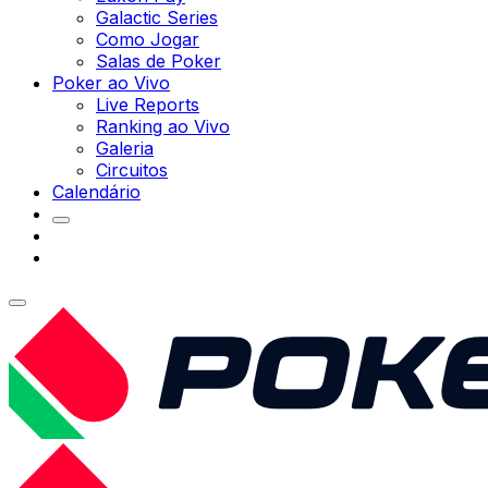
Galactic Series
Como Jogar
Salas de Poker
Poker ao Vivo
Live Reports
Ranking ao Vivo
Galeria
Circuitos
Calendário