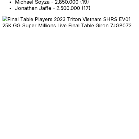
Michael Soyza - 2.850.000 (19)
Jonathan Jaffe - 2.500.000 (17)