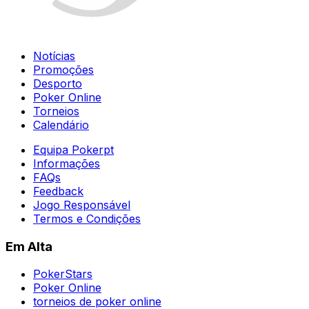
Notícias
Promoções
Desporto
Poker Online
Torneios
Calendário
Equipa Pokerpt
Informações
FAQs
Feedback
Jogo Responsável
Termos e Condições
Em Alta
PokerStars
Poker Online
torneios de poker online