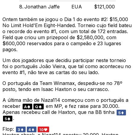
8.
Jonathan Jaffe
EUA
$121,000
Ontem também se jogou o Dia 1 do evento #2: $15,000
No Limit Hold'Em Eight-Handed. Torneio cujo field bateu
o recorde do evento #1, com um total de 172 entradas.
Field que criou um prizepool de $2,580,000, com
$600,000 reservados para o campeão e 23 lugares
pagos.
Um dos jogadores que decidiu participar neste torneio
foi o português João Vieira, que tal como aconteceu no
evento #1, não teve as cartas do seu lado.
O português da Team Winamax, despediu-se no 78º
posto, tendo em Isaac Haxton o seu carrasco.
A última mão de Naza114 começou com o português a
receber
em MP, e fez raise para 30.000.
A
Q
Apenas recebeu call de Haxton, que na BB tinha
5
.
5
Flop:
3
4
10
Haxton check, e Naza114 apostou 20.000. Haxton