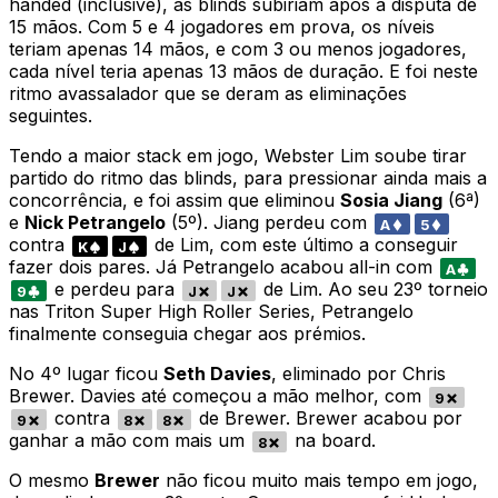
handed (inclusivé), as blinds subiriam após a disputa de
15 mãos. Com 5 e 4 jogadores em prova, os níveis
teriam apenas 14 mãos, e com 3 ou menos jogadores,
cada nível teria apenas 13 mãos de duração. E foi neste
ritmo avassalador que se deram as eliminações
seguintes.
Tendo a maior stack em jogo, Webster Lim soube tirar
partido do ritmo das blinds, para pressionar ainda mais a
concorrência, e foi assim que eliminou
Sosia Jiang
(6ª)
e
Nick Petrangelo
(5º). Jiang perdeu com
A
5
contra
de Lim, com este último a conseguir
K
J
fazer dois pares. Já Petrangelo acabou all-in com
A
e perdeu para
de Lim. Ao seu 23º torneio
9
J
J
nas Triton Super High Roller Series, Petrangelo
finalmente conseguia chegar aos prémios.
No 4º lugar ficou
Seth Davies
, eliminado por Chris
Brewer. Davies até começou a mão melhor, com
9
contra
de Brewer. Brewer acabou por
9
8
8
ganhar a mão com mais um
na board.
8
O mesmo
Brewer
não ficou muito mais tempo em jogo,