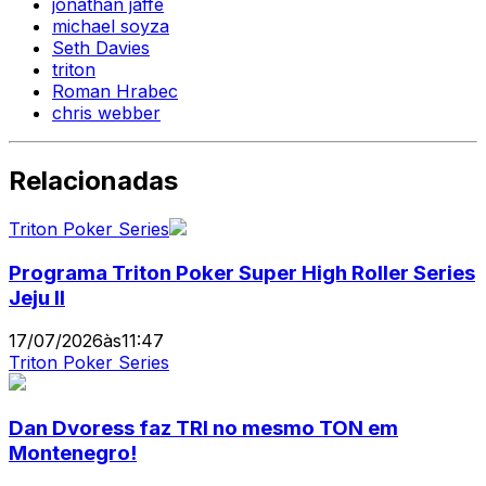
jonathan jaffe
michael soyza
Seth Davies
triton
Roman Hrabec
chris webber
Relacionadas
Triton Poker Series
Programa Triton Poker Super High Roller Series
Jeju II
17/07/2026
às
11:47
Triton Poker Series
Dan Dvoress faz TRI no mesmo TON em
Montenegro!