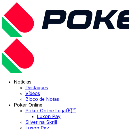
Notícias
Destaques
Vídeos
Bloco de Notas
Poker Online
Poker Online Legal🇵🇹
Luxon Pay
Silver na Skrill
Luxon Pay