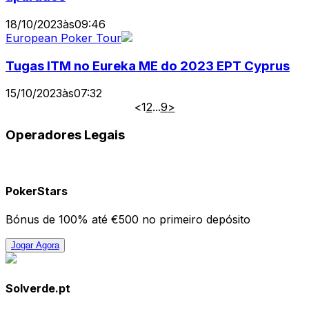
18/10/2023
às
09:46
European Poker Tour
Tugas ITM no Eureka ME do 2023 EPT Cyprus
15/10/2023
às
07:32
<
1
2
...
9
>
Operadores Legais
PokerStars
Bónus de 100% até €500 no primeiro depósito
Jogar Agora
Solverde.pt