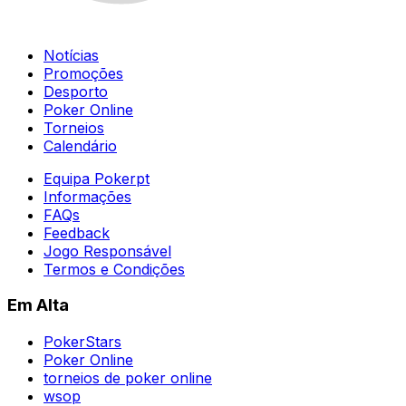
Notícias
Promoções
Desporto
Poker Online
Torneios
Calendário
Equipa Pokerpt
Informações
FAQs
Feedback
Jogo Responsável
Termos e Condições
Em Alta
PokerStars
Poker Online
torneios de poker online
wsop