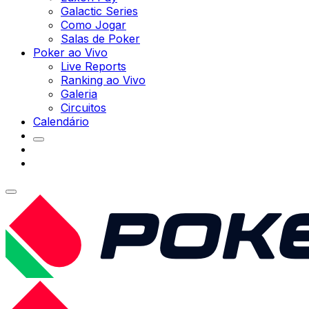
Galactic Series
Como Jogar
Salas de Poker
Poker ao Vivo
Live Reports
Ranking ao Vivo
Galeria
Circuitos
Calendário