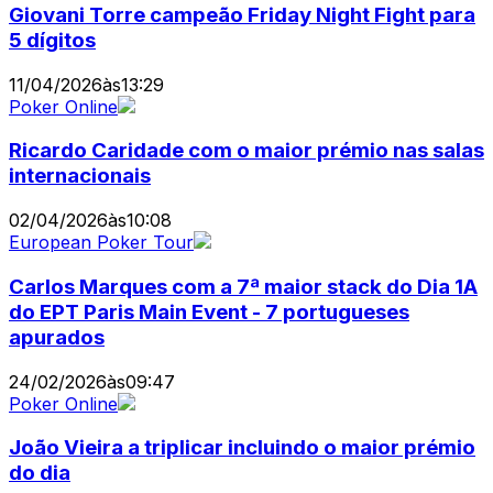
Giovani Torre campeão Friday Night Fight para
5 dígitos
11/04/2026
às
13:29
Poker Online
Ricardo Caridade com o maior prémio nas salas
internacionais
02/04/2026
às
10:08
European Poker Tour
Carlos Marques com a 7ª maior stack do Dia 1A
do EPT Paris Main Event - 7 portugueses
apurados
24/02/2026
às
09:47
Poker Online
João Vieira a triplicar incluindo o maior prémio
do dia