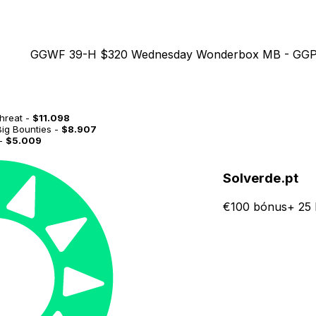
GGWF 39-H $320 Wednesday Wonderbox MB - GGP
hreat -
$11.098
ig Bounties -
$8.907
 -
$5.009
Solverde.pt
€100 bónus+ 25 