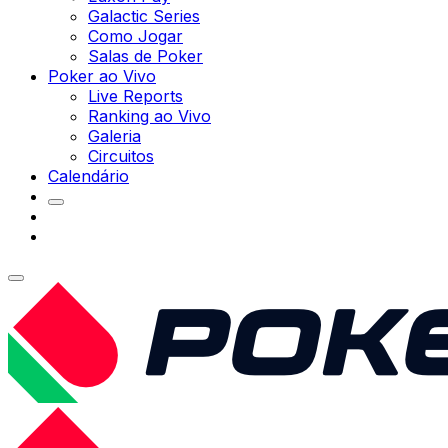
Galactic Series
Como Jogar
Salas de Poker
Poker ao Vivo
Live Reports
Ranking ao Vivo
Galeria
Circuitos
Calendário