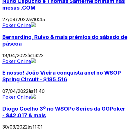
Nuno Capucho e Thomas Santerne brilham nas
mesas .COM
27/04/2022
às
10:45
Poker Online
Bernardino, Ruivo & mais prémios do sábado de
páscoa
18/04/2022
às
13:22
Poker Online
É nosso! João Vieira conquista anel no WSOP
Spring Circuit - $185.516
07/04/2022
às
11:40
Poker Online
Diogo Coelho 3º no WSOPc Series da GGPoker
- $42.017 & mais
30/03/2022
às
11:01