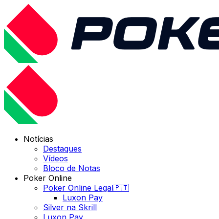
Notícias
Destaques
Vídeos
Bloco de Notas
Poker Online
Poker Online Legal🇵🇹
Luxon Pay
Silver na Skrill
Luxon Pay