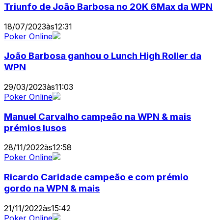
Triunfo de João Barbosa no 20K 6Max da WPN
18/07/2023
às
12:31
Poker Online
João Barbosa ganhou o Lunch High Roller da
WPN
29/03/2023
às
11:03
Poker Online
Manuel Carvalho campeão na WPN & mais
prémios lusos
28/11/2022
às
12:58
Poker Online
Ricardo Caridade campeão e com prémio
gordo na WPN & mais
21/11/2022
às
15:42
Poker Online