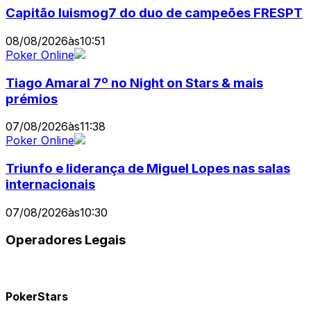
Capitão luismog7 do duo de campeões FRESPT
08/08/2026
às
10:51
Poker Online
Tiago Amaral 7º no Night on Stars & mais
prémios
07/08/2026
às
11:38
Poker Online
Triunfo e liderança de Miguel Lopes nas salas
internacionais
07/08/2026
às
10:30
Operadores Legais
PokerStars