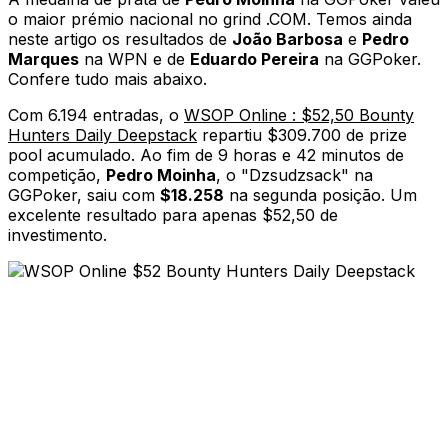
o maior prémio nacional no grind .COM. Temos ainda
neste artigo os resultados de
João Barbosa
e
Pedro
Marques
na WPN e de
Eduardo Pereira
na GGPoker.
Confere tudo mais abaixo.
Com 6.194 entradas, o
WSOP Online : $52,50 Bounty
Hunters Daily Deepstack
repartiu $309.700 de prize
pool acumulado. Ao fim de 9 horas e 42 minutos de
competição,
Pedro Moinha
, o "Dzsudzsack" na
GGPoker, saiu com
$18.258
na segunda posição. Um
excelente resultado para apenas $52,50 de
investimento.