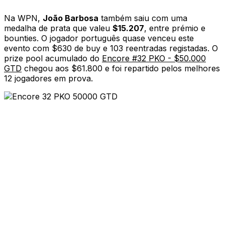
Na WPN,
João Barbosa
também saiu com uma
medalha de prata que valeu
$15.207
, entre prémio e
bounties. O jogador português quase venceu este
evento com $630 de buy e 103 reentradas registadas. O
prize pool acumulado do
Encore #32 PKO - $50.000
GTD
chegou aos $61.800 e foi repartido pelos melhores
12 jogadores em prova.