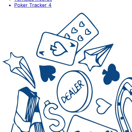
Poker Tracker 4