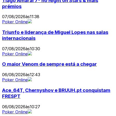
Tiago Amaral 7º no Night on Stars & mais
prémios
07/08/2026
às
11:38
Poker Online
Triunfo e liderança de Miguel Lopes nas salas
internacionais
07/08/2026
às
10:30
Poker Online
O maior Venom de sempre está a chegar
06/08/2026
às
12:43
Poker Online
Ace_64T, Chernyshov e BRUUH.pt conquistam
FRESPT
06/08/2026
às
10:27
Poker Online