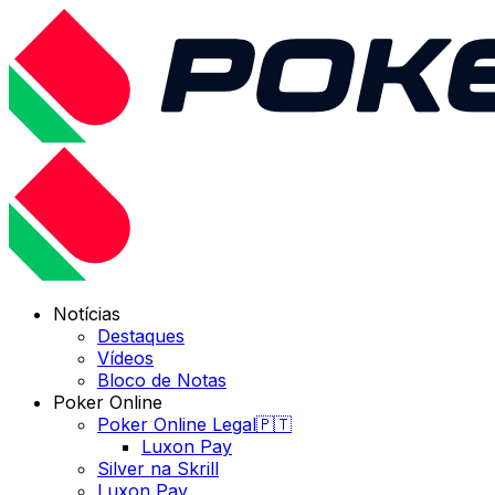
Notícias
Destaques
Vídeos
Bloco de Notas
Poker Online
Poker Online Legal🇵🇹
Luxon Pay
Silver na Skrill
Luxon Pay