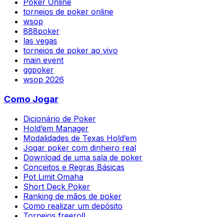
Poker Online
torneios de poker online
wsop
888poker
las vegas
torneios de poker ao vivo
main event
ggpoker
wsop 2026
Como Jogar
Dicionário de Poker
Hold’em Manager
Modalidades de Texas Hold’em
Jogar poker com dinheiro real
Download de uma sala de poker
Conceitos e Regras Básicas
Pot Limit Omaha
Short Deck Poker
Ranking de mãos de poker
Como realizar um depósito
Torneios freeroll