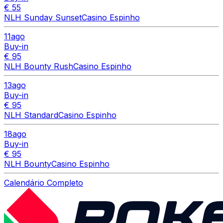
€ 55
NLH Sunday Sunset
Casino Espinho
11
ago
Buy-in
€ 95
NLH Bounty Rush
Casino Espinho
13
ago
Buy-in
€ 95
NLH Standard
Casino Espinho
18
ago
Buy-in
€ 95
NLH Bounty
Casino Espinho
Calendário Completo