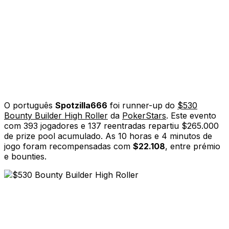
O português
Spotzilla666
foi runner-up do
$530
Bounty Builder High Roller
da
PokerStars
. Este evento
com 393 jogadores e 137 reentradas repartiu $265.000
de prize pool acumulado. As 10 horas e 4 minutos de
jogo foram recompensadas com
$22.108
, entre prémio
e bounties.