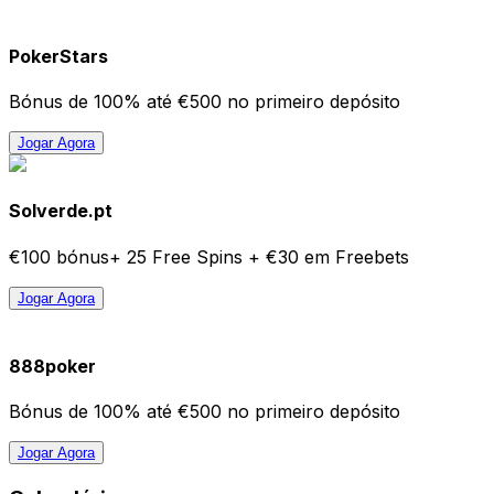
PokerStars
Bónus de 100% até €500 no primeiro depósito
Jogar Agora
Solverde.pt
€100 bónus+ 25 Free Spins + €30 em Freebets
Jogar Agora
888poker
Bónus de 100% até €500 no primeiro depósito
Jogar Agora