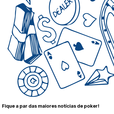
Fique a par das maiores notícias de poker!