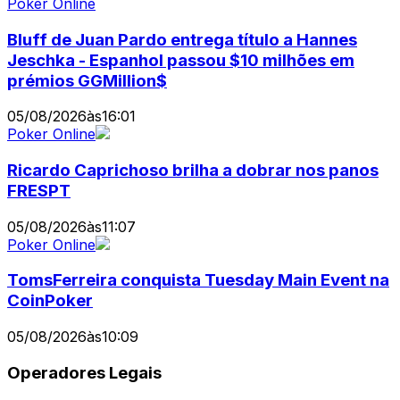
Poker Online
Bluff de Juan Pardo entrega título a Hannes
Jeschka - Espanhol passou $10 milhões em
prémios GGMillion$
05/08/2026
às
16:01
Poker Online
Ricardo Caprichoso brilha a dobrar nos panos
FRESPT
05/08/2026
às
11:07
Poker Online
TomsFerreira conquista Tuesday Main Event na
CoinPoker
05/08/2026
às
10:09
Operadores Legais