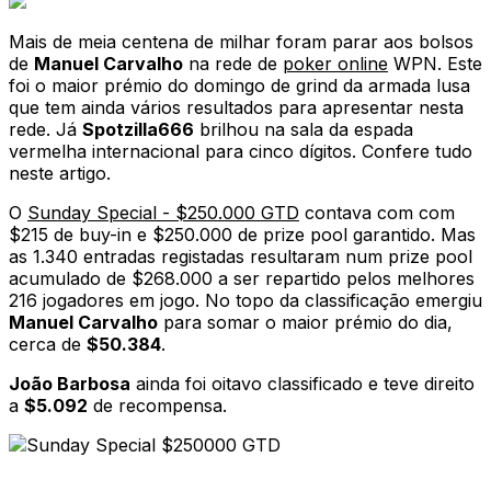
Mais de meia centena de milhar foram parar aos bolsos
de
Manuel Carvalho
na rede de
poker online
WPN. Este
foi o maior prémio do domingo de grind da armada lusa
que tem ainda vários resultados para apresentar nesta
rede. Já
Spotzilla666
brilhou na sala da espada
vermelha internacional para cinco dígitos. Confere tudo
neste artigo.
O
Sunday Special - $250.000 GTD
contava com com
$215 de buy-in e $250.000 de prize pool garantido. Mas
as 1.340 entradas registadas resultaram num prize pool
acumulado de $268.000 a ser repartido pelos melhores
216 jogadores em jogo. No topo da classificação emergiu
Manuel Carvalho
para somar o maior prémio do dia,
cerca de
$50.384
.
João Barbosa
ainda foi oitavo classificado e teve direito
a
$5.092
de recompensa.