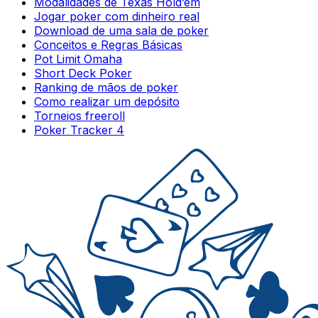
Modalidades de Texas Hold’em
Jogar poker com dinheiro real
Download de uma sala de poker
Conceitos e Regras Básicas
Pot Limit Omaha
Short Deck Poker
Ranking de mãos de poker
Como realizar um depósito
Torneios freeroll
Poker Tracker 4