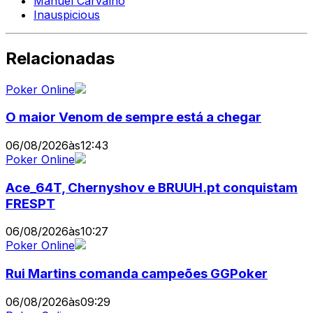
Manuel Carvalho
Inauspicious
Relacionadas
Poker Online
O maior Venom de sempre está a chegar
06/08/2026
às
12:43
Poker Online
Ace_64T, Chernyshov e BRUUH.pt conquistam
FRESPT
06/08/2026
às
10:27
Poker Online
Rui Martins comanda campeões GGPoker
06/08/2026
às
09:29