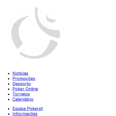
Notícias
Promoções
Desporto
Poker Online
Torneios
Calendário
Equipa Pokerpt
Informações