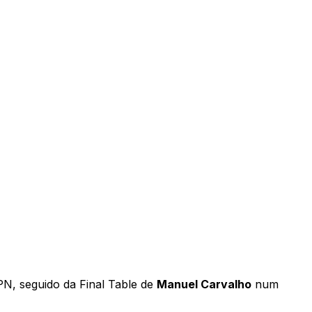
N, seguido da Final Table de
Manuel Carvalho
num