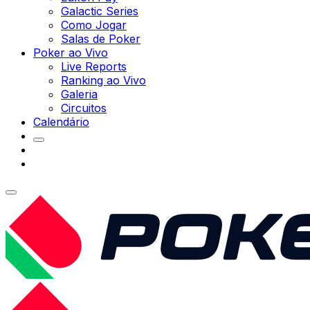
Galactic Series
Como Jogar
Salas de Poker
Poker ao Vivo
Live Reports
Ranking ao Vivo
Galeria
Circuitos
Calendário