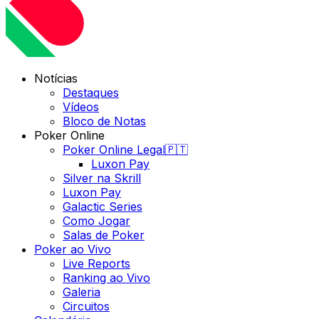
Notícias
Destaques
Vídeos
Bloco de Notas
Poker Online
Poker Online Legal🇵🇹
Luxon Pay
Silver na Skrill
Luxon Pay
Galactic Series
Como Jogar
Salas de Poker
Poker ao Vivo
Live Reports
Ranking ao Vivo
Galeria
Circuitos