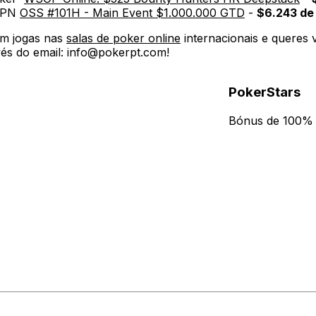
 WPN
OSS #101H - Main Event $1.000.000 GTD
-
$6.243 de
m jogas nas
salas de poker online
internacionais e queres 
vés do email: info@pokerpt.com!
PokerStars
Bónus de 100% a