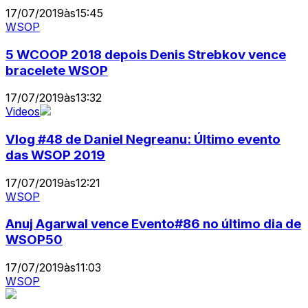
17/07/2019
às
15:45
WSOP
5 WCOOP 2018 depois Denis Strebkov vence
bracelete WSOP
17/07/2019
às
13:32
Videos
Vlog #48 de Daniel Negreanu: Último evento
das WSOP 2019
17/07/2019
às
12:21
WSOP
Anuj Agarwal vence Evento#86 no último dia de
WSOP50
17/07/2019
às
11:03
WSOP