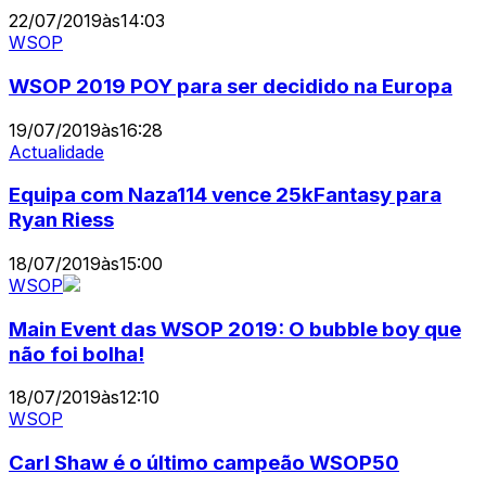
22/07/2019
às
14:03
WSOP
WSOP 2019 POY para ser decidido na Europa
19/07/2019
às
16:28
Actualidade
Equipa com Naza114 vence 25kFantasy para
Ryan Riess
18/07/2019
às
15:00
WSOP
Main Event das WSOP 2019: O bubble boy que
não foi bolha!
18/07/2019
às
12:10
WSOP
Carl Shaw é o último campeão WSOP50