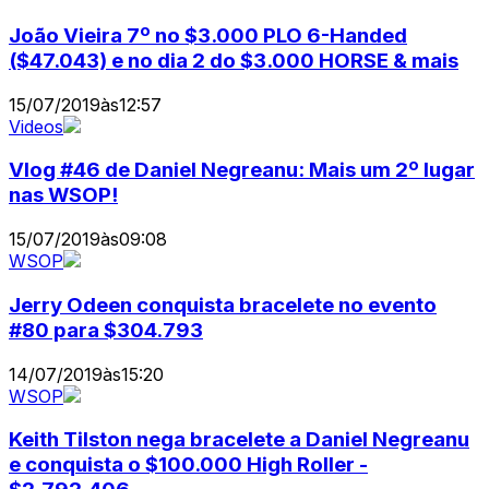
João Vieira 7º no $3.000 PLO 6-Handed
($47.043) e no dia 2 do $3.000 HORSE & mais
15/07/2019
às
12:57
Videos
Vlog #46 de Daniel Negreanu: Mais um 2º lugar
nas WSOP!
15/07/2019
às
09:08
WSOP
Jerry Odeen conquista bracelete no evento
#80 para $304.793
14/07/2019
às
15:20
WSOP
Keith Tilston nega bracelete a Daniel Negreanu
e conquista o $100.000 High Roller -