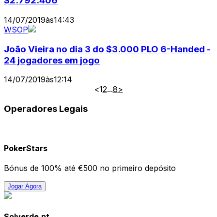
$2.792.406
14/07/2019
às
14:43
WSOP
João Vieira no dia 3 do $3.000 PLO 6-Handed -
24 jogadores em jogo
14/07/2019
às
12:14
<
1
2
...
8
>
Operadores Legais
PokerStars
Bónus de 100% até €500 no primeiro depósito
Jogar Agora
Solverde.pt