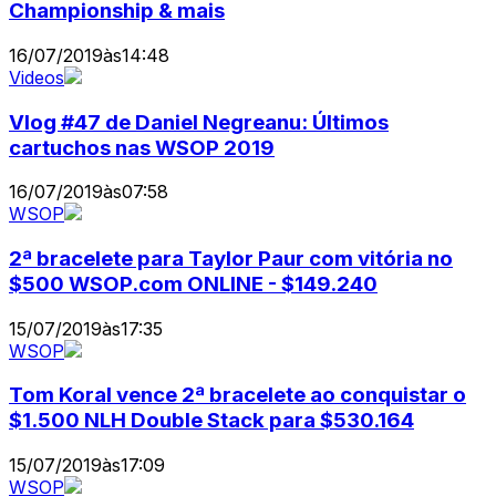
Championship & mais
16/07/2019
às
14:48
Videos
Vlog #47 de Daniel Negreanu: Últimos
cartuchos nas WSOP 2019
16/07/2019
às
07:58
WSOP
2ª bracelete para Taylor Paur com vitória no
$500 WSOP.com ONLINE - $149.240
15/07/2019
às
17:35
WSOP
Tom Koral vence 2ª bracelete ao conquistar o
$1.500 NLH Double Stack para $530.164
15/07/2019
às
17:09
WSOP