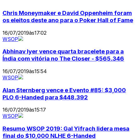
Chris Moneymaker e David Oppenheim foram
os eleitos deste ano para o Poker Hall of Fame
16/07/2019
às
17:02
WSOP
Abhinav Iyer vence quarta bracelete para a
Índia com vitória no The Closer - $565.346
16/07/2019
às
15:54
WSOP
Alan Sternberg vence e Evento #85: $3,000
PLO 6-Handed para $448.392
16/07/2019
às
15:17
WSOP
Resumo WSOP 2019: Gal Yifrach lidera mesa
final do $10,000 NLHE 6-Handed