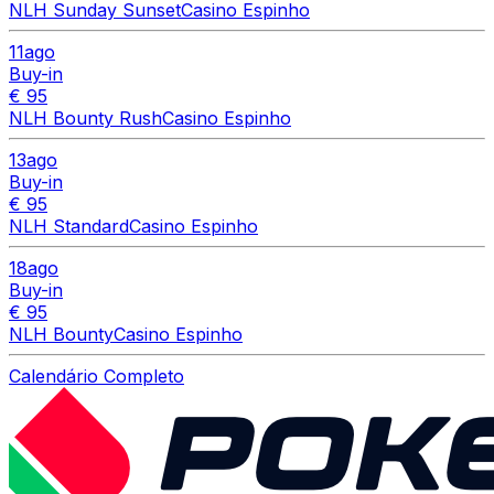
NLH Sunday Sunset
Casino Espinho
11
ago
Buy-in
€ 95
NLH Bounty Rush
Casino Espinho
13
ago
Buy-in
€ 95
NLH Standard
Casino Espinho
18
ago
Buy-in
€ 95
NLH Bounty
Casino Espinho
Calendário Completo