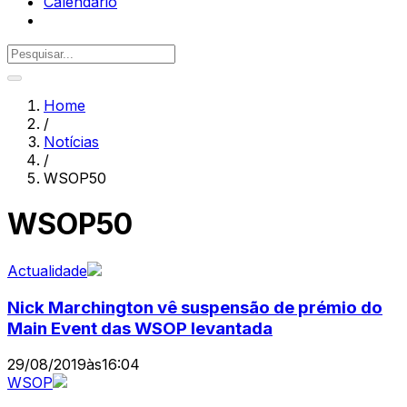
Calendário
Home
/
Notícias
/
WSOP50
WSOP50
Actualidade
Nick Marchington vê suspensão de prémio do
Main Event das WSOP levantada
29/08/2019
às
16:04
WSOP