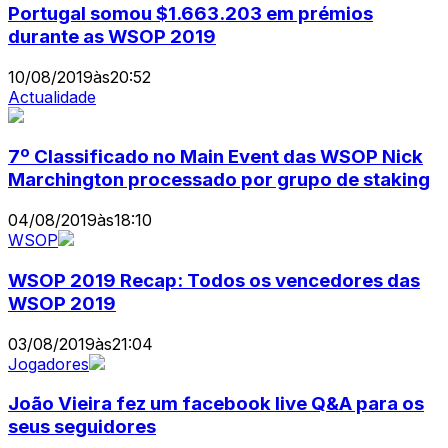
Portugal somou $1.663.203 em prémios
durante as WSOP 2019
10/08/2019
às
20:52
Actualidade
7º Classificado no Main Event das WSOP Nick
Marchington processado por grupo de staking
04/08/2019
às
18:10
WSOP
WSOP 2019 Recap: Todos os vencedores das
WSOP 2019
03/08/2019
às
21:04
Jogadores
João Vieira fez um facebook live Q&A para os
seus seguidores