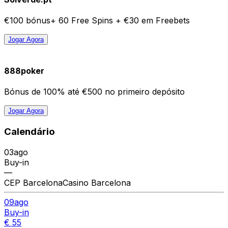
€100 bónus+ 60 Free Spins + €30 em Freebets
Jogar Agora
888poker
Bónus de 100% até €500 no primeiro depósito
Jogar Agora
Calendário
03
ago
Buy-in
—
CEP Barcelona
Casino Barcelona
09
ago
Buy-in
€ 55