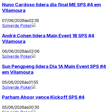
Nuno Cardoso lidera dia final ME SPS #4 em
Vilamoura
07/06/2026
às
02:35
Solverde Poker
André Cohen lidera Main Event 1B SPS #4
Vilamoura
06/06/2026
às
02:06
Solverde Poker
Sun Pengpeng lidera Dia 1A Main Event SPS #4
em Vilamoura
05/06/2026
às
01:55
Solverde Poker
Parham Ahoor vence Kickoff SPS #4
05/06/2026
às
00:30