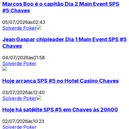
Marcos Boo é o capitão Dia 2 Main Event SPS
#5 Chaves
05/07/2026
às
02:43
Solverde Poker
Jean Gaspar chipleader Dia 1 Main Event SPS #5
Chaves
04/07/2026
às
01:58
Solverde Poker
Hoje arranca SPS #5 no Hotel Casino Chaves
03/07/2026
às
12:40
Solverde Poker
Hoje há satélite SPS #5 em Chaves às 20h00
02/07/2026
às
10:23
Solverde Poker