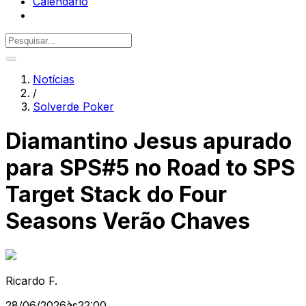
Calendário
Notícias
/
Solverde Poker
Diamantino Jesus apurado
para SPS#5 no Road to SPS
Target Stack do Four
Seasons Verão Chaves
Ricardo F.
28/06/2026
às
22:00