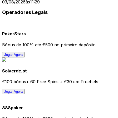
03/08/2026
às
11:29
Operadores Legais
PokerStars
Bónus de 100% até €500 no primeiro depósito
Jogar Agora
Solverde.pt
€100 bónus+ 60 Free Spins + €30 em Freebets
Jogar Agora
888poker