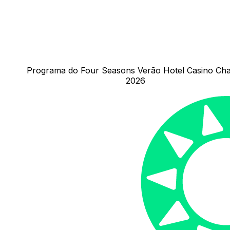
Programa do Four Seasons Verão Hotel Casino Ch
2026