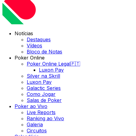
Notícias
Destaques
Vídeos
Bloco de Notas
Poker Online
Poker Online Legal🇵🇹
Luxon Pay
Silver na Skrill
Luxon Pay
Galactic Series
Como Jogar
Salas de Poker
Poker ao Vivo
Live Reports
Ranking ao Vivo
Galeria
Circuitos