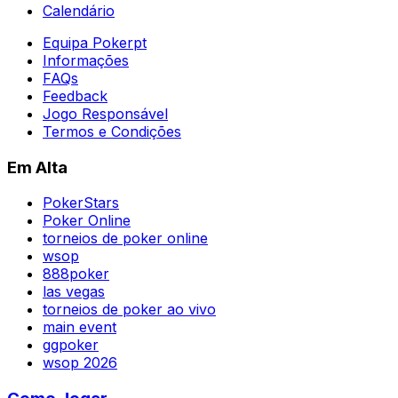
Calendário
Equipa Pokerpt
Informações
FAQs
Feedback
Jogo Responsável
Termos e Condições
Em Alta
PokerStars
Poker Online
torneios de poker online
wsop
888poker
las vegas
torneios de poker ao vivo
main event
ggpoker
wsop 2026