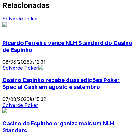
Relacionadas
Solverde Poker
Ricardo Ferreira vence NLH Standard do Casino
de Espinho
08/08/2026
às
12:31
Solverde Poker
Casino Espinho recebe duas edições Poker
Special Cash em agosto e setembro
07/08/2026
às
15:32
Solverde Poker
Casino de Espinho organiza mais um NLH
Standard