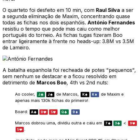
O quarteto foi desfeito em 10 min, com
Raul Silva
a ser
a segunda eliminação de Maxim, concentrando quase
todas as fichas nos dois espanhóis.
António Fernandes
resistiu o tempo que pode mas caiu como melhor
português do torneio. As fichas tugas fizeram Boo
entrar ligeiramente à frente no heads-up: 3.8M vs 3.5M
de Lameiro.
A batalha espanhola foi recheada de potes "pequenos",
sem nenhum se destacar e a ficou resolvido em
detrimento de
Marcos Boo
, 4th vs 2nd nuts:
Ao cooler,
de Marcos,
de Maxim e
J
J
K
K
apenas mais 130k fichas do primeiro!
Board:
A
9
5
Q
9
Marcos dobrou uma, dividiu outra e caiu em
<
7
3
9
.
5