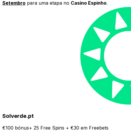
Setembro
para uma etapa no
Casino Espinho
.
Solverde.pt
€100 bónus+ 25 Free Spins + €30 em Freebets