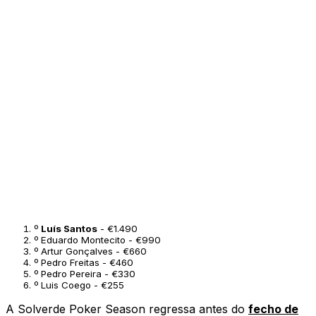
º
Luís Santos
- €1.490
º Eduardo Montecito - €990
º Artur Gonçalves - €660
º Pedro Freitas - €460
º Pedro Pereira - €330
º Luis Coego - €255
A Solverde Poker Season regressa antes do
fecho de