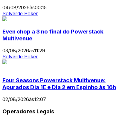
04/08/2026
às
00:15
Solverde Poker
Even chop a 3 no final do Powerstack
Multivenue
03/08/2026
às
11:29
Solverde Poker
Four Seasons Powerstack Multivenue:
Apurados Dia 1E e Dia 2 em Espinho às 16h
02/08/2026
às
12:07
Operadores Legais