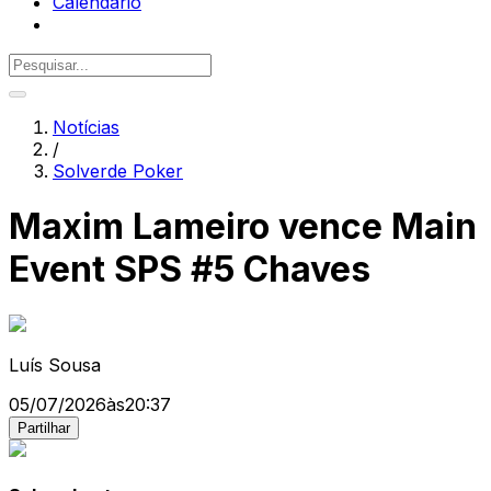
Calendário
Notícias
/
Solverde Poker
Maxim Lameiro vence Main
Event SPS #5 Chaves
Luís Sousa
05/07/2026
às
20:37
Partilhar