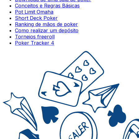
Conceitos e Regras Básicas
Pot Limit Omaha
Short Deck Poker
Ranking de mãos de poker
Como realizar um depósito
Torneios freeroll
Poker Tracker 4