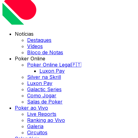
Notícias
Destaques
Vídeos
Bloco de Notas
Poker Online
Poker Online Legal🇵🇹
Luxon Pay
Silver na Skrill
Luxon Pay
Galactic Series
Como Jogar
Salas de Poker
Poker ao Vivo
Live Reports
Ranking ao Vivo
Galeria
Circuitos