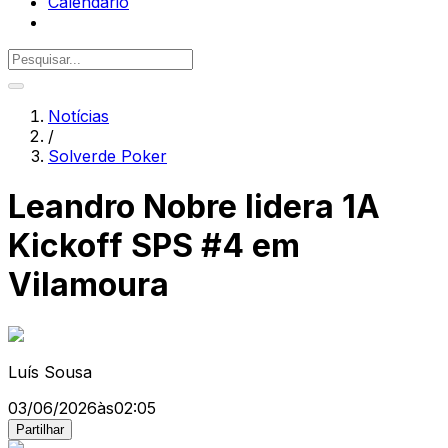
Calendário
Notícias
/
Solverde Poker
Leandro Nobre lidera 1A
Kickoff SPS #4 em
Vilamoura
Luís Sousa
03/06/2026
às
02:05
Partilhar