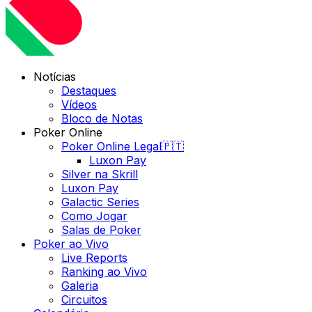
Notícias
Destaques
Vídeos
Bloco de Notas
Poker Online
Poker Online Legal🇵🇹
Luxon Pay
Silver na Skrill
Luxon Pay
Galactic Series
Como Jogar
Salas de Poker
Poker ao Vivo
Live Reports
Ranking ao Vivo
Galeria
Circuitos