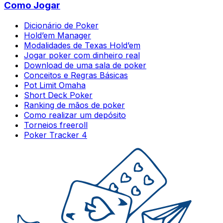
Como Jogar
Dicionário de Poker
Hold’em Manager
Modalidades de Texas Hold’em
Jogar poker com dinheiro real
Download de uma sala de poker
Conceitos e Regras Básicas
Pot Limit Omaha
Short Deck Poker
Ranking de mãos de poker
Como realizar um depósito
Torneios freeroll
Poker Tracker 4