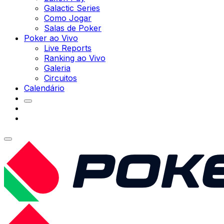
Galactic Series
Como Jogar
Salas de Poker
Poker ao Vivo
Live Reports
Ranking ao Vivo
Galeria
Circuitos
Calendário