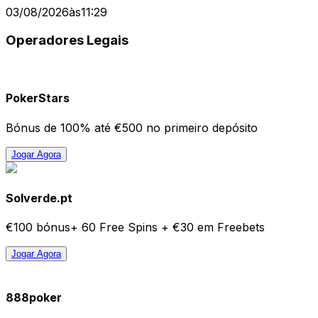
03/08/2026
às
11:29
Operadores Legais
PokerStars
Bónus de 100% até €500 no primeiro depósito
Jogar Agora
Solverde.pt
€100 bónus+ 60 Free Spins + €30 em Freebets
Jogar Agora
888poker