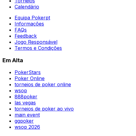
Torneios
Calendário
Equipa Pokerpt
Informações
FAQs
Feedback
Jogo Responsável
Termos e Condições
Em Alta
PokerStars
Poker Online
torneios de poker online
wsop
888poker
las vegas
torneios de poker ao vivo
main event
ggpoker
wsop 2026