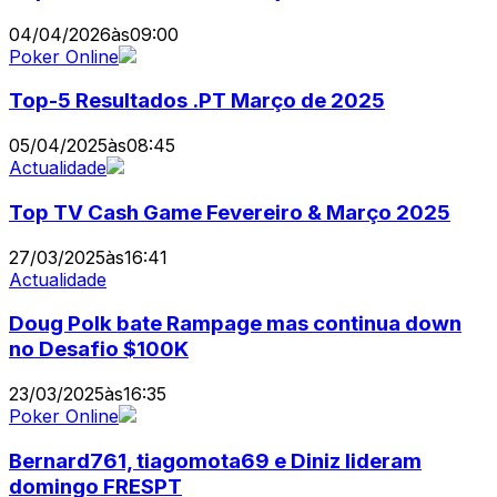
04/04/2026
às
09:00
Poker Online
Top-5 Resultados .PT Março de 2025
05/04/2025
às
08:45
Actualidade
Top TV Cash Game Fevereiro & Março 2025
27/03/2025
às
16:41
Actualidade
Doug Polk bate Rampage mas continua down
no Desafio $100K
23/03/2025
às
16:35
Poker Online
Bernard761, tiagomota69 e Diniz lideram
domingo FRESPT