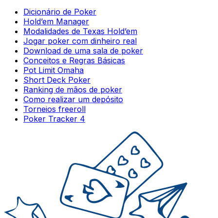
Dicionário de Poker
Hold’em Manager
Modalidades de Texas Hold’em
Jogar poker com dinheiro real
Download de uma sala de poker
Conceitos e Regras Básicas
Pot Limit Omaha
Short Deck Poker
Ranking de mãos de poker
Como realizar um depósito
Torneios freeroll
Poker Tracker 4