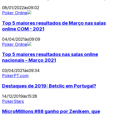
08/01/2022
às
09:02
Poker Online
Top 5 maiores resultados de Março nas salas
online COM - 2021
04/04/2021
às
09:09
Poker Online
Top 5 maiores resultados nas salas online
nacionais – Março 2021
03/04/2021
às
09:34
PokerPT.com
Destaques de 2019: Betclic em Portugal?
14/12/2019
às
15:28
PokerStars
MicroMillions #88 ganho por Zenikem, que