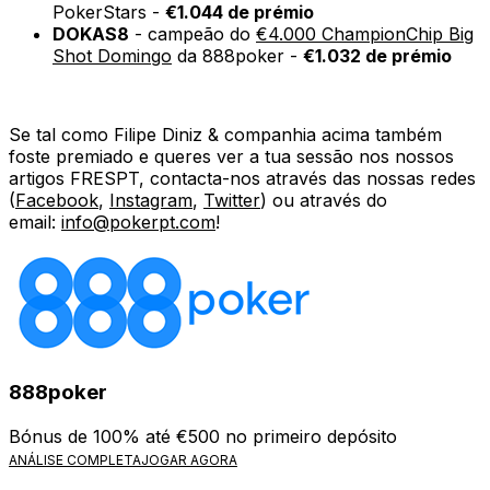
PokerStars -
€1.044 de prémio
DOKAS8
- campeão do
€4.000 ChampionChip Big
Shot Domingo
da 888poker -
€1.032 de prémio
Se tal como Filipe Diniz
& companhia acima também
foste premiado e queres ver a tua sessão nos nossos
artigos FRESPT, contacta-nos através das nossas redes
(
Facebook
,
Instagram
,
Twitter
) ou através do
email:
info@pokerpt.com
!
888poker
Bónus de 100% até €500 no primeiro depósito
ANÁLISE COMPLETA
JOGAR AGORA