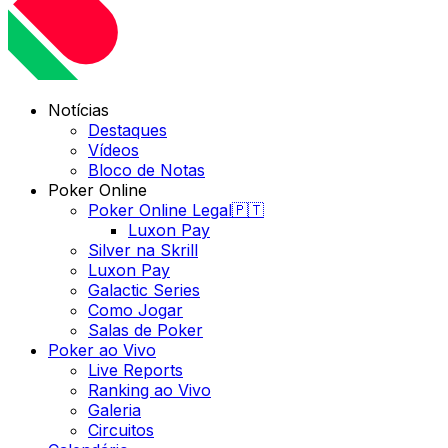
Notícias
Destaques
Vídeos
Bloco de Notas
Poker Online
Poker Online Legal🇵🇹
Luxon Pay
Silver na Skrill
Luxon Pay
Galactic Series
Como Jogar
Salas de Poker
Poker ao Vivo
Live Reports
Ranking ao Vivo
Galeria
Circuitos