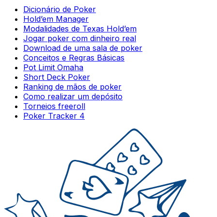
Dicionário de Poker
Hold’em Manager
Modalidades de Texas Hold’em
Jogar poker com dinheiro real
Download de uma sala de poker
Conceitos e Regras Básicas
Pot Limit Omaha
Short Deck Poker
Ranking de mãos de poker
Como realizar um depósito
Torneios freeroll
Poker Tracker 4