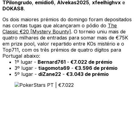
TPilongrudo
,
emidio6
,
Alvekas2025
,
xfeelhighvx
e
DOKAS8
.
Os dois maiores prémios do domingo foram depositados
nas contas tugas que alcançaram o pódio do
The
Classic €20 [Mystery Bounty]
. O torneio uniu mais de
quatro milhares de entradas para somar mais de €75K
em prize pool, valor repartido entre KOs mistério e o
Top711, com os três prémios de quatro dígitos para
Portugal abaixo:
1º lugar -
Bernard761
-
€7.022 de prémio
3º lugar -
tiagomota69
-
€3.596 de prémio
5º lugar -
diZane22
-
€3.043 de prémio