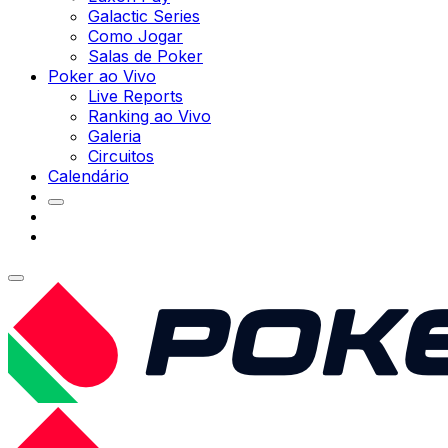
Galactic Series
Como Jogar
Salas de Poker
Poker ao Vivo
Live Reports
Ranking ao Vivo
Galeria
Circuitos
Calendário