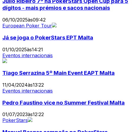
Júlio Ribeiro 7º na PokerStars Open Cup para 5
dígitos - mais prémios e sacos nacionais
06/10/2025
às
09:42
European Poker Tour
Já se joga o PokerStars EPT Malta
01/10/2025
às
14:21
Eventos internacionais
Tiago Serrazina 5º Main Event EAPT Malta
11/04/2024
às
13:22
Eventos internacionais
Pedro Faustino vice no Summer Festival Malta
01/07/2023
às
12:22
PokerStars