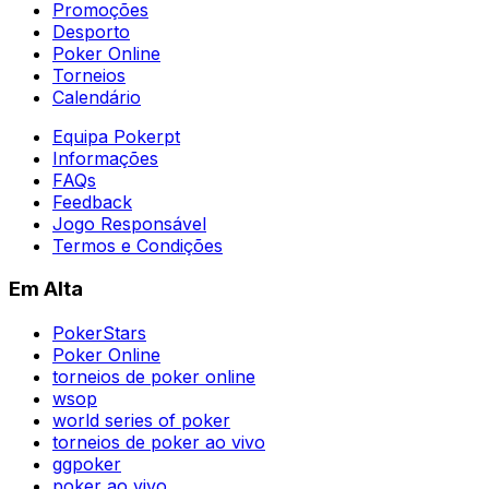
Promoções
Desporto
Poker Online
Torneios
Calendário
Equipa Pokerpt
Informações
FAQs
Feedback
Jogo Responsável
Termos e Condições
Em Alta
PokerStars
Poker Online
torneios de poker online
wsop
world series of poker
torneios de poker ao vivo
ggpoker
poker ao vivo