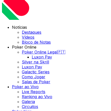
Notícias
Destaques
Vídeos
Bloco de Notas
Poker Online
Poker Online Legal🇵🇹
Luxon Pay
Silver na Skrill
Luxon Pay
Galactic Series
Como Jogar
Salas de Poker
Poker ao Vivo
Live Reports
Ranking ao Vivo
Galeria
Circuitos