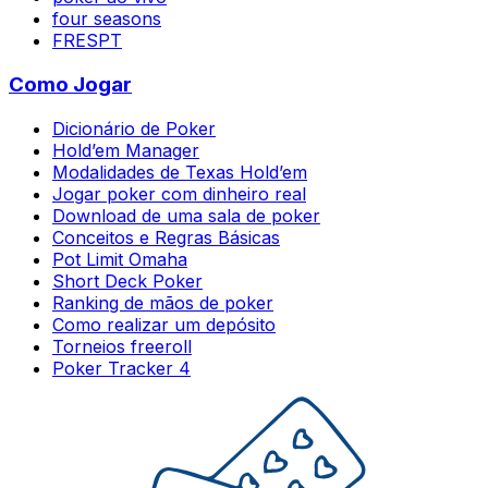
four seasons
FRESPT
Como Jogar
Dicionário de Poker
Hold’em Manager
Modalidades de Texas Hold’em
Jogar poker com dinheiro real
Download de uma sala de poker
Conceitos e Regras Básicas
Pot Limit Omaha
Short Deck Poker
Ranking de mãos de poker
Como realizar um depósito
Torneios freeroll
Poker Tracker 4