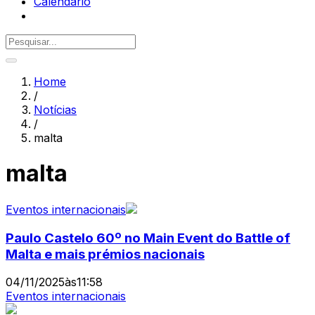
Calendário
Home
/
Notícias
/
malta
malta
Eventos internacionais
Paulo Castelo 60º no Main Event do Battle of
Malta e mais prémios nacionais
04/11/2025
às
11:58
Eventos internacionais