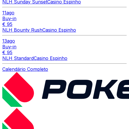
NLH Sunday Sunset
Casino Espinho
11
ago
Buy-in
€ 95
NLH Bounty Rush
Casino Espinho
13
ago
Buy-in
€ 95
NLH Standard
Casino Espinho
Calendário Completo