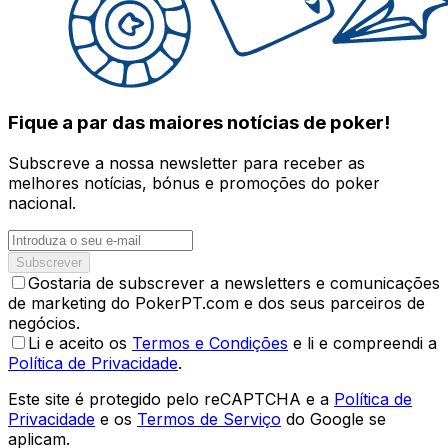
Fique a par das maiores notícias de poker!
Subscreve a nossa newsletter para receber as
melhores notícias, bónus e promoções do poker
nacional.
Subscrever
Gostaria de subscrever a newsletters e comunicações
de marketing do PokerPT.com e dos seus parceiros de
negócios.
Li e aceito os
Termos e Condições
e li e compreendi a
Política de Privacidade
.
Este site é protegido pelo reCAPTCHA e a
Política de
Privacidade
e os
Termos de Serviço
do Google se
aplicam.