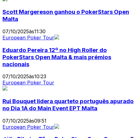
Scott Margereson ganhou o PokerStars Open
Malta
07/10/2025
às
11:30
European Poker Tour
Eduardo Pereira 12º no High Roller do
PokerStars Open Malta & mais prémios
nacionais
07/10/2025
às
10:23
European Poker Tour
Rui Bouquet lidera quarteto português apurado
no Dia 1A do Main Event EPT Malta
07/10/2025
às
09:51
European Poker Tour