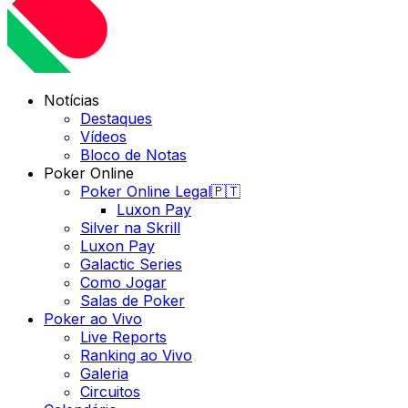
Notícias
Destaques
Vídeos
Bloco de Notas
Poker Online
Poker Online Legal🇵🇹
Luxon Pay
Silver na Skrill
Luxon Pay
Galactic Series
Como Jogar
Salas de Poker
Poker ao Vivo
Live Reports
Ranking ao Vivo
Galeria
Circuitos