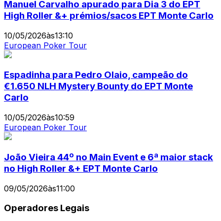
Manuel Carvalho apurado para Dia 3 do EPT
High Roller &+ prémios/sacos EPT Monte Carlo
10/05/2026
às
13:10
European Poker Tour
Espadinha para Pedro Olaio, campeão do
€1.650 NLH Mystery Bounty do EPT Monte
Carlo
10/05/2026
às
10:59
European Poker Tour
João Vieira 44º no Main Event e 6ª maior stack
no High Roller &+ EPT Monte Carlo
09/05/2026
às
11:00
Operadores Legais