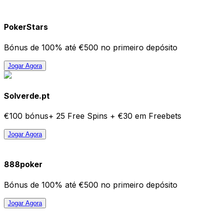
PokerStars
Bónus de 100% até €500 no primeiro depósito
Jogar Agora
Solverde.pt
€100 bónus+ 25 Free Spins + €30 em Freebets
Jogar Agora
888poker
Bónus de 100% até €500 no primeiro depósito
Jogar Agora