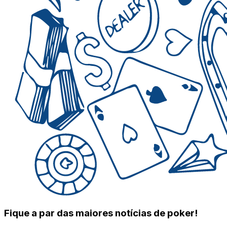
Fique a par das maiores notícias de poker!