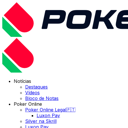
Notícias
Destaques
Vídeos
Bloco de Notas
Poker Online
Poker Online Legal🇵🇹
Luxon Pay
Silver na Skrill
Luxon Pay