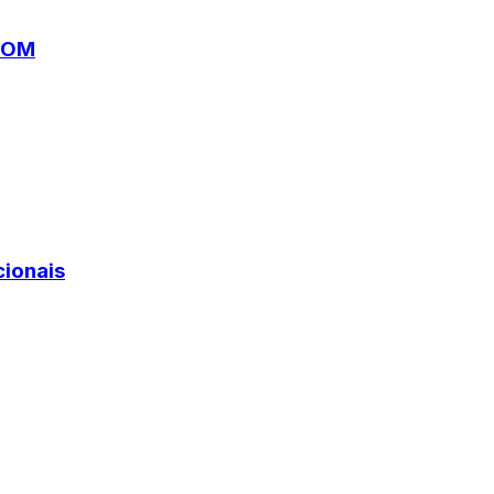
.COM
cionais