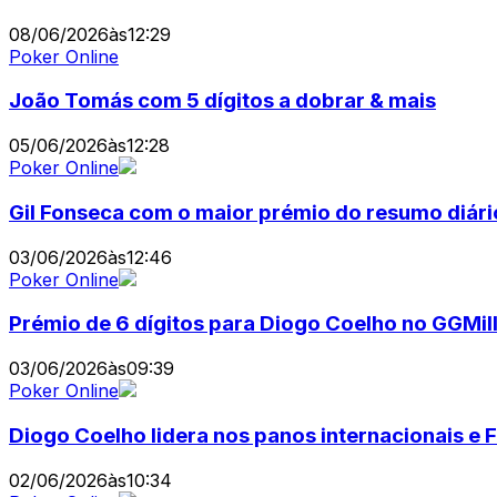
08/06/2026
às
12:29
Poker Online
João Tomás com 5 dígitos a dobrar & mais
05/06/2026
às
12:28
Poker Online
Gil Fonseca com o maior prémio do resumo diári
03/06/2026
às
12:46
Poker Online
Prémio de 6 dígitos para Diogo Coelho no GGMill
03/06/2026
às
09:39
Poker Online
Diogo Coelho lidera nos panos internacionais e 
02/06/2026
às
10:34