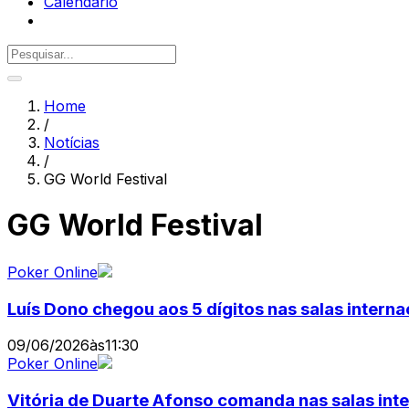
Calendário
Home
/
Notícias
/
GG World Festival
GG World Festival
Poker Online
Luís Dono chegou aos 5 dígitos nas salas intern
09/06/2026
às
11:30
Poker Online
Vitória de Duarte Afonso comanda nas salas int