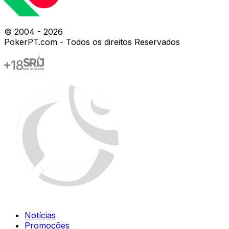
© 2004 -
2026
PokerPT.com - Todos os direitos Reservados
Notícias
Promoções