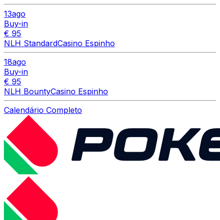
13
ago
Buy-in
€ 95
NLH Standard
Casino Espinho
18
ago
Buy-in
€ 95
NLH Bounty
Casino Espinho
Calendário Completo