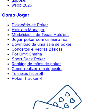
ggpoker
wsop 2026
Como Jogar
Dicionário de Poker
Hold’em Manager
Modalidades de Texas Hold’em
Jogar poker com dinheiro real
Download de uma sala de poker
Conceitos e Regras Básicas
Pot Limit Omaha
Short Deck Poker
Ranking de mãos de poker
Como realizar um depósito
Torneios freeroll
Poker Tracker 4