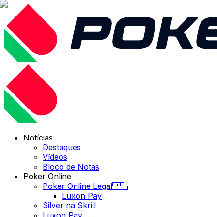
Notícias
Destaques
Vídeos
Bloco de Notas
Poker Online
Poker Online Legal🇵🇹
Luxon Pay
Silver na Skrill
Luxon Pay