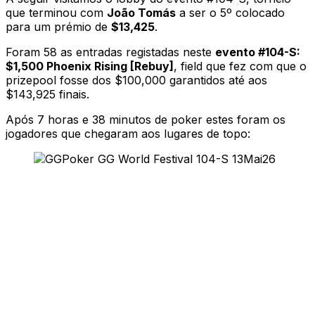
que terminou com
João Tomás
a ser o 5º colocado
para um prémio de
$13,425
.
Foram 58 as entradas registadas neste
evento #104-S:
$1,500 Phoenix Rising [Rebuy]
, field que fez com que o
prizepool fosse dos $100,000 garantidos até aos
$143,925 finais.
Após 7 horas e 38 minutos de poker estes foram os
jogadores que chegaram aos lugares de topo: