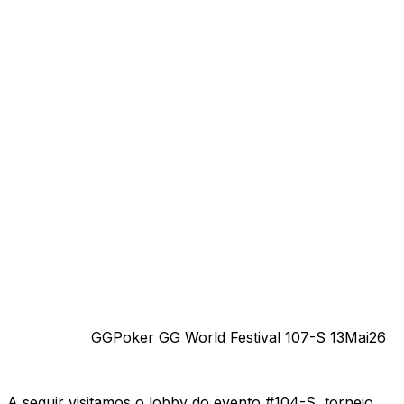
GGPoker GG World Festival 107-S 13Mai26
A seguir visitamos o lobby do evento #104-S, torneio