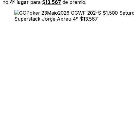
no
4º lugar
para
$13.567
de prémio.