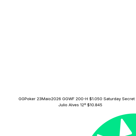
GGPoker 23Maio2026 GGWF 200-H $1.050 Saturday Secret
Julio Alves 12º $10.845