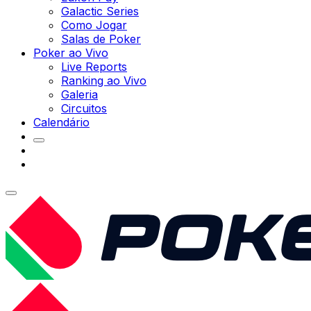
Galactic Series
Como Jogar
Salas de Poker
Poker ao Vivo
Live Reports
Ranking ao Vivo
Galeria
Circuitos
Calendário