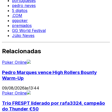
portugueses
pedro neves
5 dígitos
.COM
ggpoker
premiados
GG World Festival
Júlio Neves
Relacionadas
Poker Online
Pedro Marques vence High Rollers Bounty
Warm-Up
09/08/2026
às
13:44
Poker Online
Trio FRESPT liderado por rafa3324, campeão
do Thunder €50