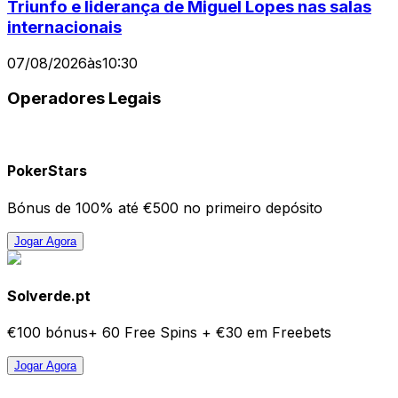
Triunfo e liderança de Miguel Lopes nas salas
internacionais
07/08/2026
às
10:30
Operadores Legais
PokerStars
Bónus de 100% até €500 no primeiro depósito
Jogar Agora
Solverde.pt
€100 bónus+ 60 Free Spins + €30 em Freebets
Jogar Agora