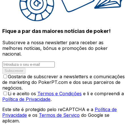
Fique a par das maiores notícias de poker!
Subscreve a nossa newsletter para receber as
melhores notícias, bónus e promoções do poker
nacional.
Subscrever
Gostaria de subscrever a newsletters e comunicações
de marketing do PokerPT.com e dos seus parceiros de
negócios.
Li e aceito os
Termos e Condições
e li e compreendi a
Política de Privacidade
.
Este site é protegido pelo reCAPTCHA e a
Política de
Privacidade
e os
Termos de Serviço
do Google se
aplicam.