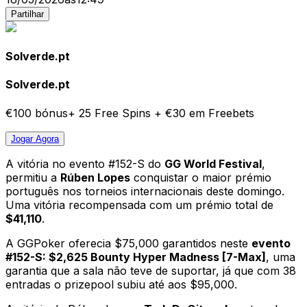
Partilhar
Solverde.pt
Solverde.pt
€100 bónus+ 25 Free Spins + €30 em Freebets
Jogar
Agora
A vitória no evento #152-S do
GG World Festival
,
permitiu a
Rúben Lopes
conquistar o maior prémio
português nos torneios internacionais deste domingo.
Uma vitória recompensada com um prémio total de
$41,110
.
A GGPoker oferecia $75,000 garantidos neste
evento
#152-S: $2,625 Bounty Hyper Madness [7-Max]
, uma
garantia que a sala não teve de suportar, já que com 38
entradas o prizepool subiu até aos $95,000.