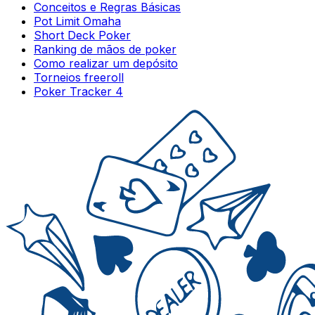
Conceitos e Regras Básicas
Pot Limit Omaha
Short Deck Poker
Ranking de mãos de poker
Como realizar um depósito
Torneios freeroll
Poker Tracker 4