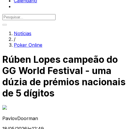
Calendário
Notícias
/
Poker Online
Rúben Lopes campeão do
GG World Festival - uma
dúzia de prémios nacionais
de 5 dígitos
PavlovDoorman
18/05/2026
às
12:49