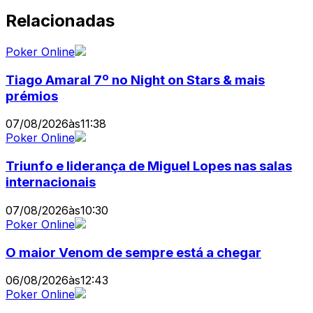
Relacionadas
Poker Online
Tiago Amaral 7º no Night on Stars & mais
prémios
07/08/2026
às
11:38
Poker Online
Triunfo e liderança de Miguel Lopes nas salas
internacionais
07/08/2026
às
10:30
Poker Online
O maior Venom de sempre está a chegar
06/08/2026
às
12:43
Poker Online