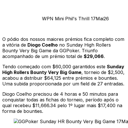
WPN Mini Phil's Thrill 17Mai26
O pódio dos nossos maiores prémios fica completo com
a vitória de
Diogo Coelho
no Sunday High Rollers
Bounty Very Big Game da GGPoker. Triunfo
acompanhado de um prémio total de
$29,066
.
Tendo começado com $60,000 garantidos este
Sunday
High Rollers Bounty Very Big Game
, torneio de $2,500,
acabou a distribuir $64,125 entre prémios e bounties.
Uma subida proporcionada por um field de 27 entradas.
Diogo Coelho precisou de 4 horas e 50 minutos para
conquistar todas as fichas do torneio, período após o
qual
recebeu $11,666.34 pelo 1º lugar mais $17,400 na
forma de bounties
.