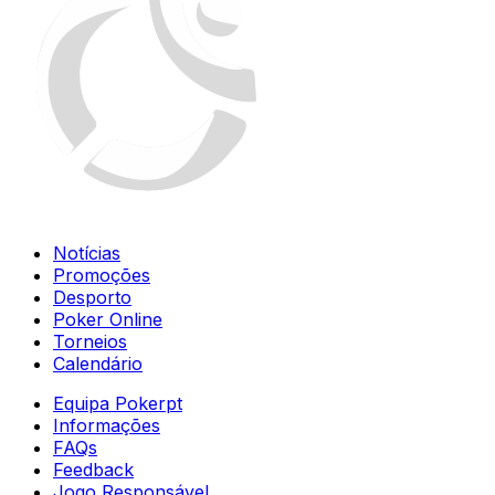
Notícias
Promoções
Desporto
Poker Online
Torneios
Calendário
Equipa Pokerpt
Informações
FAQs
Feedback
Jogo Responsável