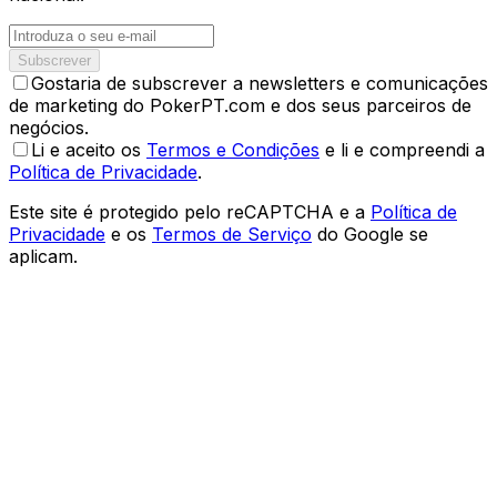
Subscrever
Gostaria de subscrever a newsletters e comunicações
de marketing do PokerPT.com e dos seus parceiros de
negócios.
Li e aceito os
Termos e Condições
e li e compreendi a
Política de Privacidade
.
Este site é protegido pelo reCAPTCHA e a
Política de
Privacidade
e os
Termos de Serviço
do Google se
aplicam.