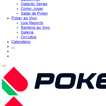
Galactic Series
Como Jogar
Salas de Poker
Poker ao Vivo
Live Reports
Ranking ao Vivo
Galeria
Circuitos
Calendário