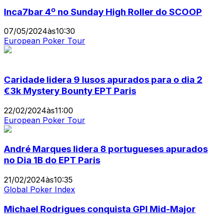
Inca7bar 4º no Sunday High Roller do SCOOP
07/05/2024
às
10:30
European Poker Tour
Caridade lidera 9 lusos apurados para o dia 2
€3k Mystery Bounty EPT Paris
22/02/2024
às
11:00
European Poker Tour
André Marques lidera 8 portugueses apurados
no Dia 1B do EPT Paris
21/02/2024
às
10:35
Global Poker Index
Michael Rodrigues conquista GPI Mid-Major