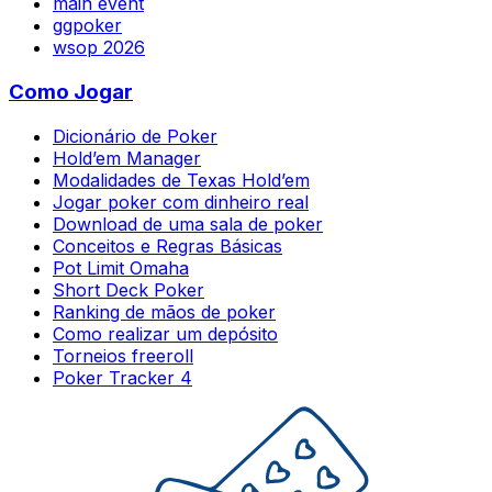
main event
ggpoker
wsop 2026
Como Jogar
Dicionário de Poker
Hold’em Manager
Modalidades de Texas Hold’em
Jogar poker com dinheiro real
Download de uma sala de poker
Conceitos e Regras Básicas
Pot Limit Omaha
Short Deck Poker
Ranking de mãos de poker
Como realizar um depósito
Torneios freeroll
Poker Tracker 4