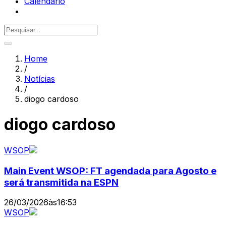
Calendário
Home
/
Notícias
/
diogo cardoso
diogo cardoso
WSOP
Main Event WSOP: FT agendada para Agosto e
será transmitida na ESPN
26/03/2026
às
16:53
WSOP