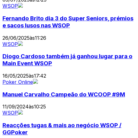
WSOP
Fernando Brito dia 3 do Super Seniors, prémios
e sacos lusos nas WSOP
26/06/2025
às
11:26
WSOP
Diogo Cardoso também já ganhou lugar para o
Main Event WSOP
16/05/2025
às
17:42
Poker Online
Manuel Carvalho Campeão do WCOOP #9M
11/09/2024
às
10:25
WSOP
Reacções tugas & mais ao negócio WSOP /
GGPoker