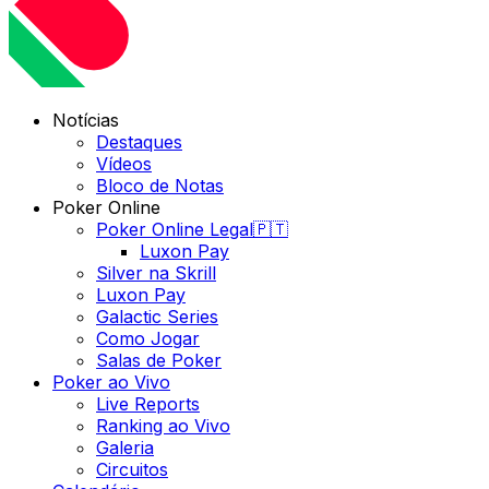
Notícias
Destaques
Vídeos
Bloco de Notas
Poker Online
Poker Online Legal🇵🇹
Luxon Pay
Silver na Skrill
Luxon Pay
Galactic Series
Como Jogar
Salas de Poker
Poker ao Vivo
Live Reports
Ranking ao Vivo
Galeria
Circuitos