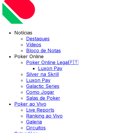
Notícias
Destaques
Vídeos
Bloco de Notas
Poker Online
Poker Online Legal🇵🇹
Luxon Pay
Silver na Skrill
Luxon Pay
Galactic Series
Como Jogar
Salas de Poker
Poker ao Vivo
Live Reports
Ranking ao Vivo
Galeria
Circuitos