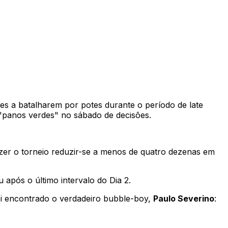
es a batalharem por potes durante o período de late
"panos verdes" no sábado de decisões.
azer o torneio reduzir-se a menos de quatro dezenas em
após o último intervalo do Dia 2.
oi encontrado o verdadeiro bubble-boy,
Paulo Severino
: