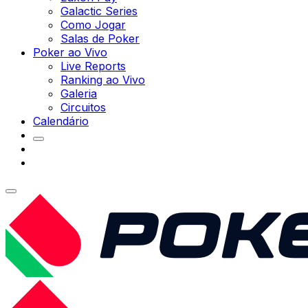
Galactic Series
Como Jogar
Salas de Poker
Poker ao Vivo
Live Reports
Ranking ao Vivo
Galeria
Circuitos
Calendário