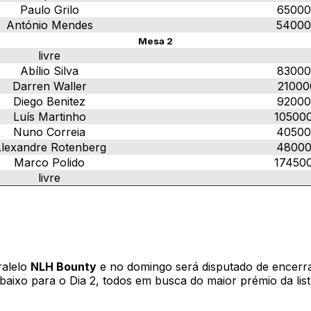
Paulo Grilo
65000
António Mendes
54000
Mesa 2
livre
Abílio Silva
83000
Darren Waller
21000
Diego Benitez
92000
Luís Martinho
10500
Nuno Correia
40500
lexandre Rotenberg
4800
Marco Polido
17450
livre
ralelo
NLH Bounty
e no domingo será disputado de encerr
abaixo para o Dia 2, todos em busca do maior prémio da lis