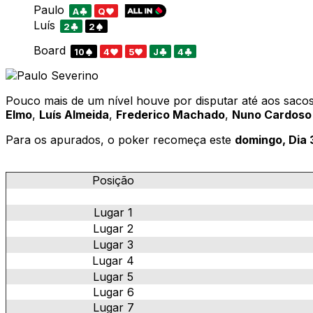
Paulo
A
Q
Luís
2
2
Board
10
4
5
J
4
Pouco mais de um nível houve por disputar até aos sacos
Elmo
,
Luís Almeida
,
Frederico Machado
,
Nuno Cardoso
Para os apurados, o poker recomeça este
domingo, Dia 
Posição
Lugar 1
Lugar 2
Lugar 3
Lugar 4
Lugar 5
Lugar 6
Lugar 7