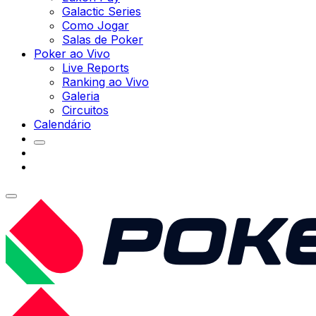
Galactic Series
Como Jogar
Salas de Poker
Poker ao Vivo
Live Reports
Ranking ao Vivo
Galeria
Circuitos
Calendário