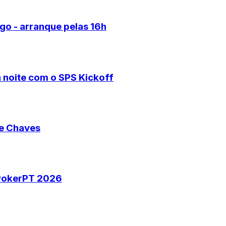
o - arranque pelas 16h
 noite com o SPS Kickoff
de Chaves
 PokerPT 2026