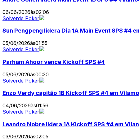
06/06/2026
às
02:06
Solverde Poker
Sun Pengpeng lidera Dia 1A Main Event SPS #4 
05/06/2026
às
01:55
Solverde Poker
Parham Ahoor vence Kickoff SPS #4
05/06/2026
às
00:30
Solverde Poker
Enzo Verdy capitão 1B Kickoff SPS #4 em Vilam
04/06/2026
às
01:56
Solverde Poker
Leandro Nobre lidera 1A Kickoff SPS #4 em Vil
03/06/2026
às
02:05