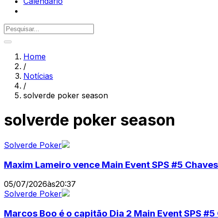
Calendário
Home
/
Notícias
/
solverde poker season
solverde poker season
Solverde Poker
Maxim Lameiro vence Main Event SPS #5 Chaves
05/07/2026
às
20:37
Solverde Poker
Marcos Boo é o capitão Dia 2 Main Event SPS #5