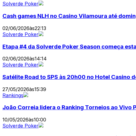
Solverde Poker
Cash games NLH no Casino Vilamoura até doming
02/06/2026
às
22:13
Solverde Poker
Etapa #4 da Solverde Poker Season começa esta
02/06/2026
às
14:14
Solverde Poker
Satélite Road to SPS às 20h00 no Hotel Casino 
27/05/2026
às
15:39
Rankings
João Correia lidera o Ranking Torneios ao Vivo
10/05/2026
às
10:00
Solverde Poker