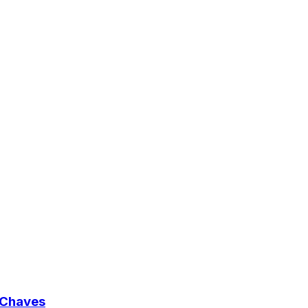
 Chaves