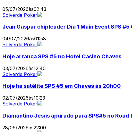
05/07/2026
às
02:43
Solverde Poker
Jean Gaspar chipleader Dia 1 Main Event SPS #5
04/07/2026
às
01:58
Solverde Poker
Hoje arranca SPS #5 no Hotel Casino Chaves
03/07/2026
às
12:40
Solverde Poker
Hoje há satélite SPS #5 em Chaves às 20h00
02/07/2026
às
10:23
Solverde Poker
Diamantino Jesus apurado para SPS#5 no Road t
28/06/2026
às
22:00