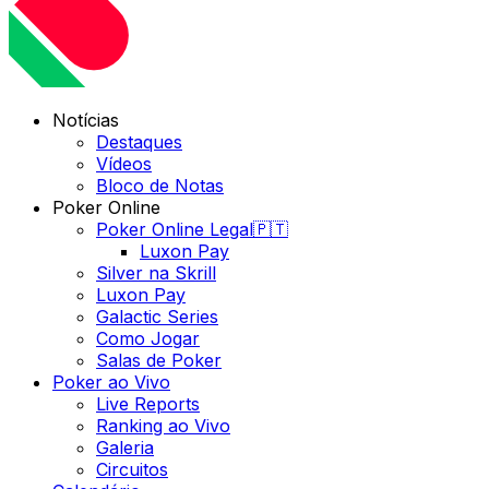
Notícias
Destaques
Vídeos
Bloco de Notas
Poker Online
Poker Online Legal🇵🇹
Luxon Pay
Silver na Skrill
Luxon Pay
Galactic Series
Como Jogar
Salas de Poker
Poker ao Vivo
Live Reports
Ranking ao Vivo
Galeria
Circuitos