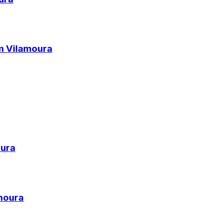
em Vilamoura
oura
amoura