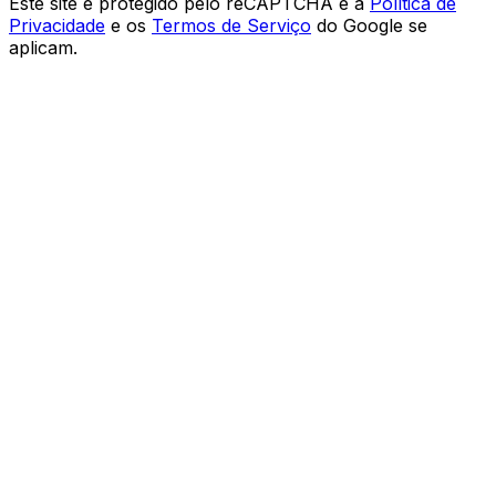
Este site é protegido pelo reCAPTCHA e a
Política de
Privacidade
e os
Termos de Serviço
do Google se
aplicam.