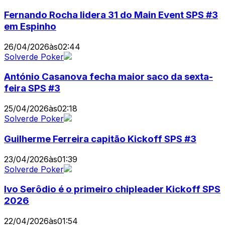
Fernando Rocha lidera 31 do Main Event SPS #3
em Espinho
26/04/2026
às
02:44
Solverde Poker
António Casanova fecha maior saco da sexta-
feira SPS #3
25/04/2026
às
02:18
Solverde Poker
Guilherme Ferreira capitão Kickoff SPS #3
23/04/2026
às
01:39
Solverde Poker
Ivo Serôdio é o primeiro chipleader Kickoff SPS
2026
22/04/2026
às
01:54