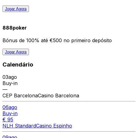
Jogar Agora
888poker
Bónus de 100% até €500 no primeiro depósito
Jogar Agora
Calendário
03
ago
Buy-in
—
CEP Barcelona
Casino Barcelona
06
ago
Buy-in
€ 95
NLH Standard
Casino Espinho
09
ago