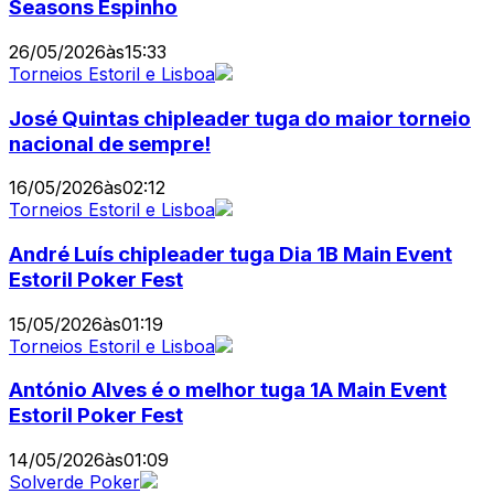
Seasons Espinho
26/05/2026
às
15:33
Torneios Estoril e Lisboa
José Quintas chipleader tuga do maior torneio
nacional de sempre!
16/05/2026
às
02:12
Torneios Estoril e Lisboa
André Luís chipleader tuga Dia 1B Main Event
Estoril Poker Fest
15/05/2026
às
01:19
Torneios Estoril e Lisboa
António Alves é o melhor tuga 1A Main Event
Estoril Poker Fest
14/05/2026
às
01:09
Solverde Poker