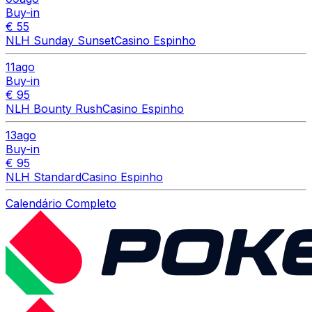
Buy-in
€ 55
NLH Sunday Sunset
Casino Espinho
11
ago
Buy-in
€ 95
NLH Bounty Rush
Casino Espinho
13
ago
Buy-in
€ 95
NLH Standard
Casino Espinho
Calendário Completo