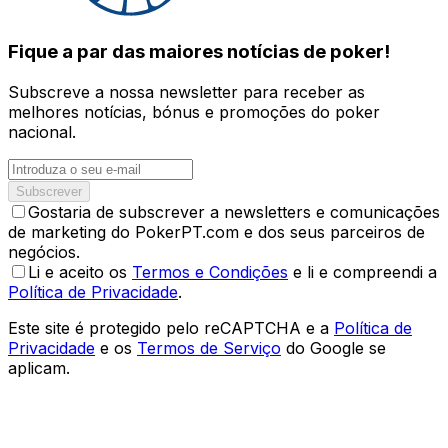
Fique a par das maiores notícias de poker!
Subscreve a nossa newsletter para receber as
melhores notícias, bónus e promoções do poker
nacional.
Subscrever
Gostaria de subscrever a newsletters e comunicações
de marketing do PokerPT.com e dos seus parceiros de
negócios.
Li e aceito os
Termos e Condições
e li e compreendi a
Política de Privacidade
.
Este site é protegido pelo reCAPTCHA e a
Política de
Privacidade
e os
Termos de Serviço
do Google se
aplicam.