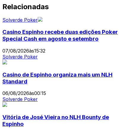
Relacionadas
Solverde Poker
Casino Espinho recebe duas edições Poker
Special Cash em agosto e setembro
07/08/2026
às
15:32
Solverde Poker
Casino de Espinho organiza mais um NLH
Standard
06/08/2026
às
00:15
Solverde Poker
Vitória de José Vieira no NLH Bounty de
Espinho