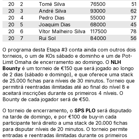
20
2
Tomé Silva
76500
51
20
3
André Silva
93000
62
20
4
Pedro Dias
55000
37
20
5
Joaquim Dias
68000
45
20
6
Vítor Malheiro Silva
117500
78
20
7
Rui Sol
84000
56
O programa desta Etapa #3 conta ainda com outros dois
torneios, o um de KOs sábado e dominho e um de Pot-
Limit Omaha de encerramento ao domingo. O
NLH
Bounty
é um torneio de €150 que será jogado ao longo
de 2 dias (sábado e domingo), e que oferece uma stack
de 25.000 fichas para níveis de 30 minutos. Torneio que
permitirá reentradas ilimitadas até ao final do nível 8 e
aceitará inscrições durante os primeiros 4 níveis. O
Bounty de cada jogador será de €50.
O torneio de encerramento, o
SPS PLO
será disputado
na tarde de domingo, e por €100 de buy-in cada
participante terá direito a uma stack de 20.000 fichas
para disputar níveis de 20 minutos. O torneio permite
entradas e reentradas ilimitadas durante os primeiros