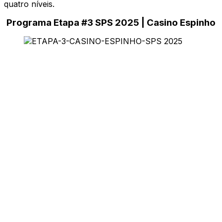
quatro níveis.
Programa Etapa #3 SPS 2025 | Casino Espinho