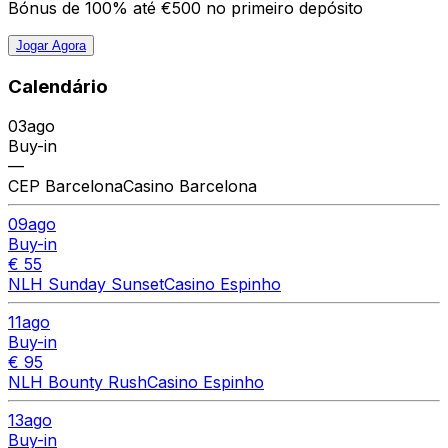
Bónus de 100% até €500 no primeiro depósito
Jogar Agora
Calendário
03
ago
Buy-in
—
CEP Barcelona
Casino Barcelona
09
ago
Buy-in
€ 55
NLH Sunday Sunset
Casino Espinho
11
ago
Buy-in
€ 95
NLH Bounty Rush
Casino Espinho
13
ago
Buy-in