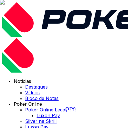
Notícias
Destaques
Vídeos
Bloco de Notas
Poker Online
Poker Online Legal🇵🇹
Luxon Pay
Silver na Skrill
Luxon Pay