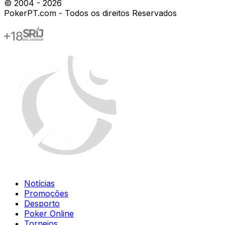
© 2004 -
2026
PokerPT.com - Todos os direitos Reservados
Notícias
Promoções
Desporto
Poker Online
Torneios