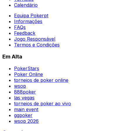
Calendário
Equipa Pokerpt
Informações
FAQs
Feedback
Jogo Responsável
Termos e Condições
Em Alta
PokerStars
Poker Online
torneios de poker online
wsop
888poker
las vegas
torneios de poker ao vivo
main event
ggpoker
wsop 2026