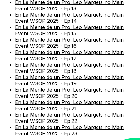
En La Mente de un Pro: Leo Margets no Main
Event WSOP 2025 - Ep.13
En La Mente de un Pro: Leo Margets no Main
Event WSOP 2025 - Ep.14
En La Mente de un Pro: Leo Margets no Main
Event WSOP 2025 - Ep.15
En La Mente de un Pro: Leo Margets no Main
Event WSOP 2025 - Ep.16
En La Mente de un Pro: Leo Margets no Main
Event WSOP 2025 - Ep.17
En La Mente de un Pro: Leo Margets no Main
Event WSOP 2025 - Ep.18
En La Mente de un Pro: Leo Margets no Main
Event WSOP 2025 - Ep.19
En La Mente de un Pro: Leo Margets no Main
Event WSOP 2025 - Ep.20
En La Mente de un Pro: Leo Margets no Main
Event WSOP 2025 - Ep.21
En La Mente de un Pro: Leo Margets no Main
Event WSOP 2025 - Ep.22
En La Mente de un Pro: Leo Margets no Main
Event WSOP 2025 - Ep.23