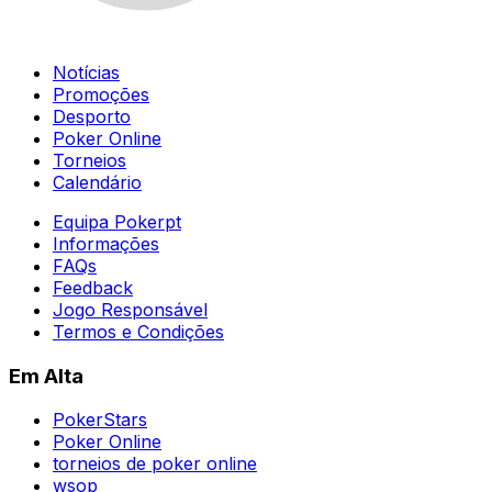
Notícias
Promoções
Desporto
Poker Online
Torneios
Calendário
Equipa Pokerpt
Informações
FAQs
Feedback
Jogo Responsável
Termos e Condições
Em Alta
PokerStars
Poker Online
torneios de poker online
wsop