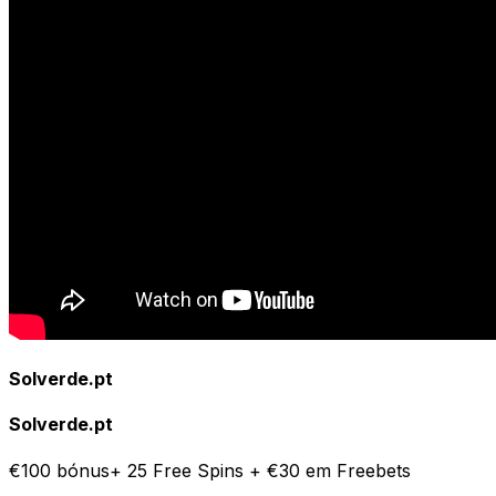
Solverde.pt
Solverde.pt
€100 bónus+ 25 Free Spins + €30 em Freebets