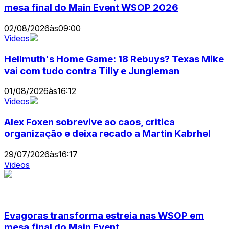
mesa final do Main Event WSOP 2026
02/08/2026
às
09:00
Videos
Hellmuth's Home Game: 18 Rebuys? Texas Mike
vai com tudo contra Tilly e Jungleman
01/08/2026
às
16:12
Videos
Alex Foxen sobrevive ao caos, critica
organização e deixa recado a Martin Kabrhel
29/07/2026
às
16:17
Videos
Evagoras transforma estreia nas WSOP em
mesa final do Main Event