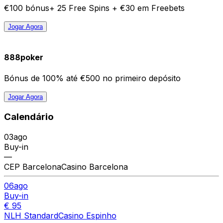
€100 bónus+ 25 Free Spins + €30 em Freebets
Jogar Agora
888poker
Bónus de 100% até €500 no primeiro depósito
Jogar Agora
Calendário
03
ago
Buy-in
—
CEP Barcelona
Casino Barcelona
06
ago
Buy-in
€ 95
NLH Standard
Casino Espinho