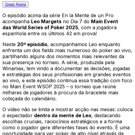
Jogar
Agora
O episódio acima da série
En la Mente de un Pro
acompanha
Leo Margets
no Dia 7 do
Main Event
das
World Series of Poker
2025
, com a jogadora
espanhola entre os últimos 42 em prova!
Neste
20
º episódio
, acompanhamos Leo enquanto
enfrenta um dos fields mais numeroso do poker ao vivo,
partilhando alguns dos momentos mais relevantes da
sua presença no torneio. A série, produzida pela
Winamax, tem vindo a documentar as decisões, jogadas
e estratégias dos seus profissionais em grandes eventos
ao vivo, e este episódio continua essa tradição com foco
no Main Event WSOP 2025 – o torneio que reúne
milhares de jogadores à procura da bracelete mais
cobiçada do calendário.
O vídeo não se limita a mostrar acção nas mesas: coloca
o espectador
dentro da mente de Leo
, destacando
escolhas cruciais, raciocínios estratégicos e a forma
como o jogador gere diferentes fases do evento. É uma
oportunidade para ver poker de alto nível através da