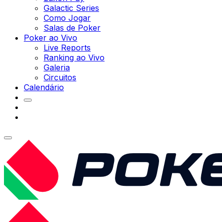
Galactic Series
Como Jogar
Salas de Poker
Poker ao Vivo
Live Reports
Ranking ao Vivo
Galeria
Circuitos
Calendário