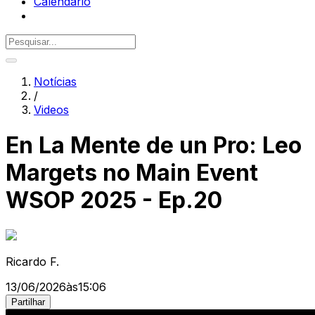
Calendário
Notícias
/
Videos
En La Mente de un Pro: Leo
Margets no Main Event
WSOP 2025 - Ep.20
Ricardo F.
13/06/2026
às
15:06
Partilhar