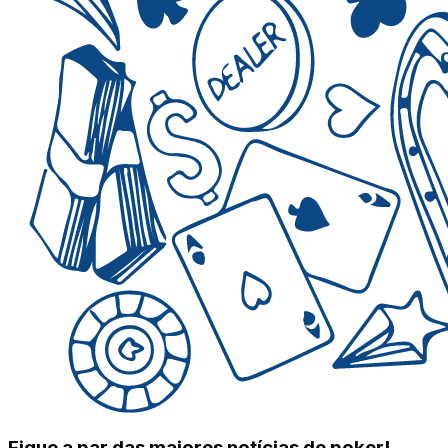
Fique a par das maiores notícias de poker!