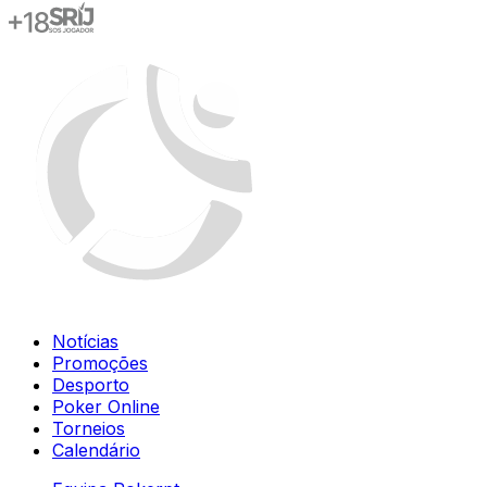
Notícias
Promoções
Desporto
Poker Online
Torneios
Calendário