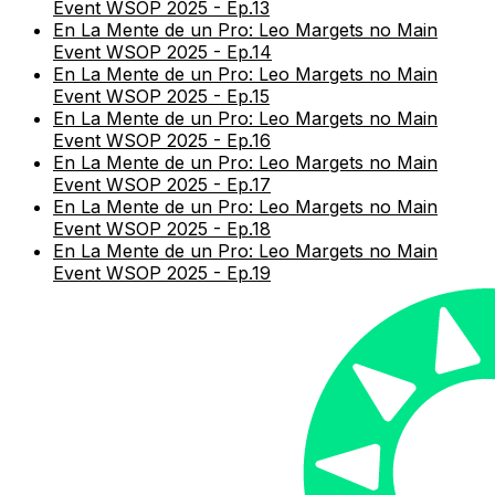
Event WSOP 2025 - Ep.13
En La Mente de un Pro: Leo Margets no Main
Event WSOP 2025 - Ep.14
En La Mente de un Pro: Leo Margets no Main
Event WSOP 2025 - Ep.15
En La Mente de un Pro: Leo Margets no Main
Event WSOP 2025 - Ep.16
En La Mente de un Pro: Leo Margets no Main
Event WSOP 2025 - Ep.17
En La Mente de un Pro: Leo Margets no Main
Event WSOP 2025 - Ep.18
En La Mente de un Pro: Leo Margets no Main
Event WSOP 2025 - Ep.19