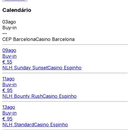
Calendário
03
ago
Buy-in
—
CEP Barcelona
Casino Barcelona
09
ago
Buy-in
€ 55
NLH Sunday Sunset
Casino Espinho
11
ago
Buy-in
€ 95
NLH Bounty Rush
Casino Espinho
13
ago
Buy-in
€ 95
NLH Standard
Casino Espinho