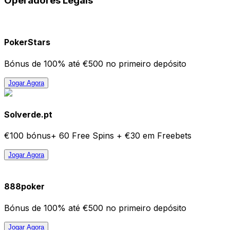
Operadores Legais
PokerStars
Bónus de 100% até €500 no primeiro depósito
Jogar Agora
Solverde.pt
€100 bónus+ 60 Free Spins + €30 em Freebets
Jogar Agora
888poker
Bónus de 100% até €500 no primeiro depósito
Jogar Agora