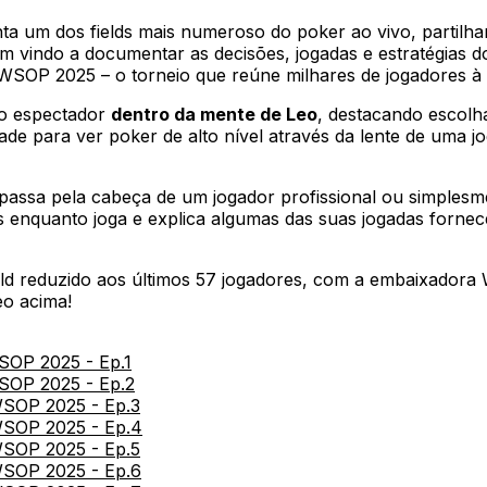
 um dos fields mais numeroso do poker ao vivo, partilh
m vindo a documentar as decisões, jogadas e estratégias do
WSOP 2025 – o torneio que reúne milhares de jogadores à 
 o espectador
dentro da mente de Leo
, destacando escolha
dade para ver poker de alto nível através da lente de uma
passa pela cabeça de um jogador profissional ou simplesm
s enquanto joga e explica algumas das suas jogadas forne
d reduzido aos últimos 57 jogadores, com a embaixadora
eo acima!
WSOP 2025 - Ep.1
WSOP 2025 - Ep.2
 WSOP 2025 - Ep.3
 WSOP 2025 - Ep.4
 WSOP 2025 - Ep.5
 WSOP 2025 - Ep.6