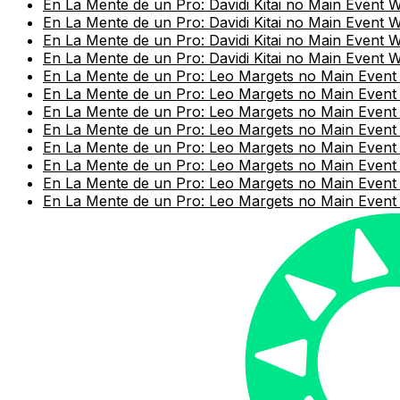
En La Mente de un Pro: Davidi Kitai no Main Event
En La Mente de un Pro: Davidi Kitai no Main Event
En La Mente de un Pro: Davidi Kitai no Main Event
En La Mente de un Pro: Davidi Kitai no Main Event 
En La Mente de un Pro: Leo Margets no Main Event
En La Mente de un Pro: Leo Margets no Main Event
En La Mente de un Pro: Leo Margets no Main Event
En La Mente de un Pro: Leo Margets no Main Even
En La Mente de un Pro: Leo Margets no Main Event
En La Mente de un Pro: Leo Margets no Main Event
En La Mente de un Pro: Leo Margets no Main Event
En La Mente de un Pro: Leo Margets no Main Event