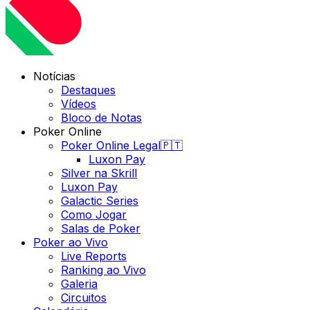
Notícias
Destaques
Vídeos
Bloco de Notas
Poker Online
Poker Online Legal🇵🇹
Luxon Pay
Silver na Skrill
Luxon Pay
Galactic Series
Como Jogar
Salas de Poker
Poker ao Vivo
Live Reports
Ranking ao Vivo
Galeria
Circuitos