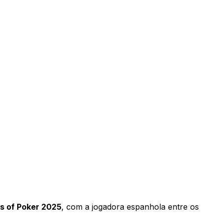
s of Poker
2025
, com a jogadora espanhola entre os