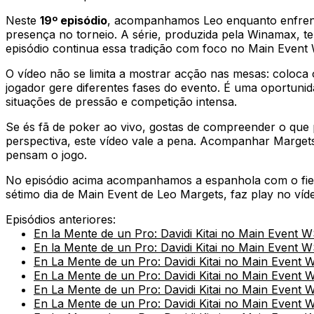
Neste
19
º episódio
, acompanhamos Leo enquanto enfrenta
presença no torneio. A série, produzida pela Winamax, te
episódio continua essa tradição com foco no Main Event 
O vídeo não se limita a mostrar acção nas mesas: coloca
jogador gere diferentes fases do evento. É uma oportuni
situações de pressão e competição intensa.
Se és fã de poker ao vivo, gostas de compreender o que 
perspectiva, este vídeo vale a pena. Acompanhar Marget
pensam o jogo.
No episódio acima acompanhamos a espanhola com o fiel
sétimo dia de Main Event de Leo Margets, faz play no víd
Episódios anteriores:
En la Mente de un Pro: Davidi Kitai no Main Event 
En la Mente de un Pro: Davidi Kitai no Main Event 
En La Mente de un Pro: Davidi Kitai no Main Event
En La Mente de un Pro: Davidi Kitai no Main Event
En La Mente de un Pro: Davidi Kitai no Main Event
En La Mente de un Pro: Davidi Kitai no Main Event