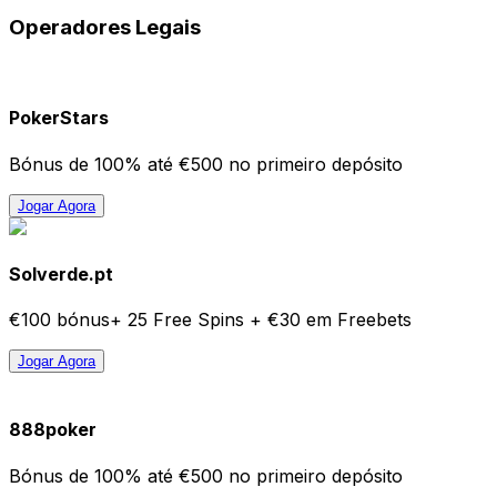
Operadores Legais
PokerStars
Bónus de 100% até €500 no primeiro depósito
Jogar Agora
Solverde.pt
€100 bónus+ 25 Free Spins + €30 em Freebets
Jogar Agora
888poker
Bónus de 100% até €500 no primeiro depósito