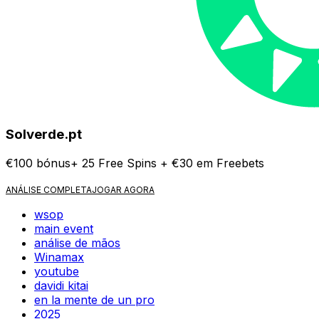
Solverde.pt
€100 bónus+ 25 Free Spins + €30 em Freebets
ANÁLISE COMPLETA
JOGAR AGORA
wsop
main event
análise de mãos
Winamax
youtube
davidi kitai
en la mente de un pro
2025