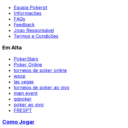
Equipa Pokerpt
Informações
FAQs
Feedback
Jogo Responsável
Termos e Condições
Em Alta
PokerStars
Poker Online
torneios de poker online
wsop
las vegas
torneios de poker ao vivo
main event
ggpoker
poker ao vivo
FRESPT
Como Jogar