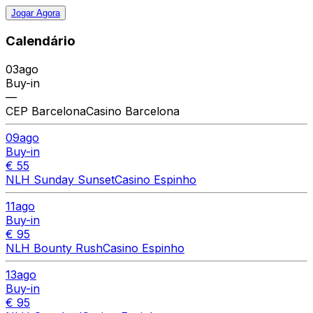
Jogar Agora
Calendário
03
ago
Buy-in
—
CEP Barcelona
Casino Barcelona
09
ago
Buy-in
€ 55
NLH Sunday Sunset
Casino Espinho
11
ago
Buy-in
€ 95
NLH Bounty Rush
Casino Espinho
13
ago
Buy-in
€ 95