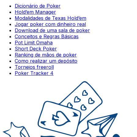
Dicionário de Poker
Hold’em Manager
Modalidades de Texas Hold’em
Jogar poker com dinheiro real
Download de uma sala de poker
Conceitos e Regras Básicas
Pot Limit Omaha
Short Deck Poker
Ranking de mãos de poker
Como realizar um depósito
Torneios freeroll
Poker Tracker 4