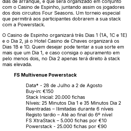
dias de arranque, e que será organizado em conjunto
com o Casino de Espinho, juntando assim os jogadores
dos dois circuitos Four Seasons. Um torneio especial
que permitirá aos participantes dobrarem a sua stack
com a Powerstack.
O Casino de Espinho organizará três Dias 1 (1A, 1C e 1E)
e o Dia 2, já o Hotel Casino de Chaves organizará os
Dias 1B e 1D. Quem desejar pode tentar a sua sorte em
mais que um Dia 1, e caso consiga o apuramento em
pelo menos dois, no Dia 2 apenas terá direito à stack
mais elevada.
FS Multivenue Powerstack
Data* - 28 de Julho a 2 de Agosto
Buy-in: €150
Stack Inicial: 20.000 fichas
Níveis: 25 Minutos Dia 1 e 35 Minutos Dia 2
Reentradas – Ilimitadas durante 6 níveis
Registo tardio – Até ao final do 6º nível
FS XtraStack – 5.000 fichas por €10
Powerstack - 25.000 fichas por €90