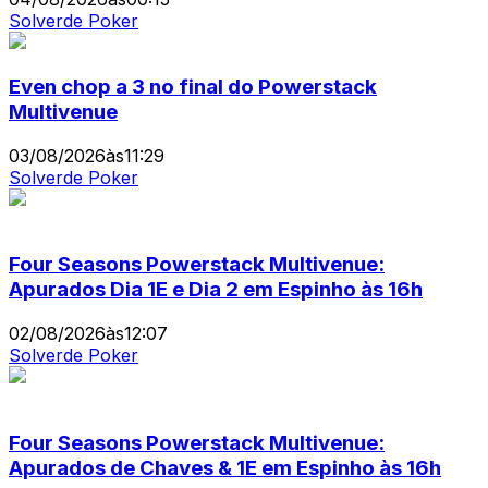
Solverde Poker
Even chop a 3 no final do Powerstack
Multivenue
03/08/2026
às
11:29
Solverde Poker
Four Seasons Powerstack Multivenue:
Apurados Dia 1E e Dia 2 em Espinho às 16h
02/08/2026
às
12:07
Solverde Poker
Four Seasons Powerstack Multivenue:
Apurados de Chaves & 1E em Espinho às 16h