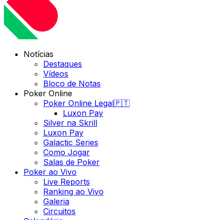
Notícias
Destaques
Vídeos
Bloco de Notas
Poker Online
Poker Online Legal🇵🇹
Luxon Pay
Silver na Skrill
Luxon Pay
Galactic Series
Como Jogar
Salas de Poker
Poker ao Vivo
Live Reports
Ranking ao Vivo
Galeria
Circuitos