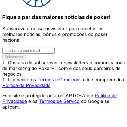
Fique a par das maiores notícias de poker!
Subscreve a nossa newsletter para receber as
melhores notícias, bónus e promoções do poker
nacional.
Subscrever
Gostaria de subscrever a newsletters e comunicações
de marketing do PokerPT.com e dos seus parceiros de
negócios.
Li e aceito os
Termos e Condições
e li e compreendi a
Política de Privacidade
.
Este site é protegido pelo reCAPTCHA e a
Política de
Privacidade
e os
Termos de Serviço
do Google se
aplicam.