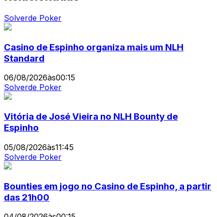
Solverde Poker
Casino de Espinho organiza mais um NLH
Standard
06/08/2026
às
00:15
Solverde Poker
Vitória de José Vieira no NLH Bounty de
Espinho
05/08/2026
às
11:45
Solverde Poker
Bounties em jogo no Casino de Espinho, a partir
das 21h00
04/08/2026
às
00:15