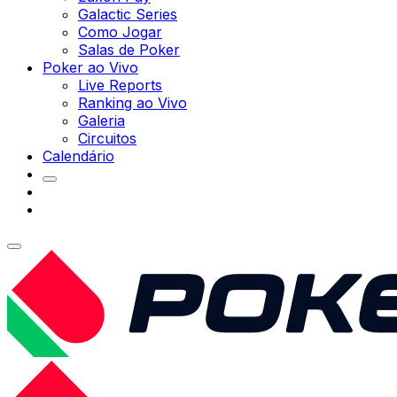
Galactic Series
Como Jogar
Salas de Poker
Poker ao Vivo
Live Reports
Ranking ao Vivo
Galeria
Circuitos
Calendário