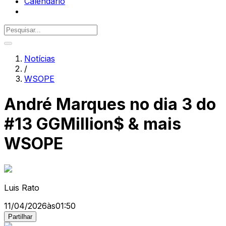
Calendário
Notícias
/
WSOPE
André Marques no dia 3 do
#13 GGMillion$ & mais
WSOPE
Luis Rato
11/04/2026
às
01:50
Partilhar