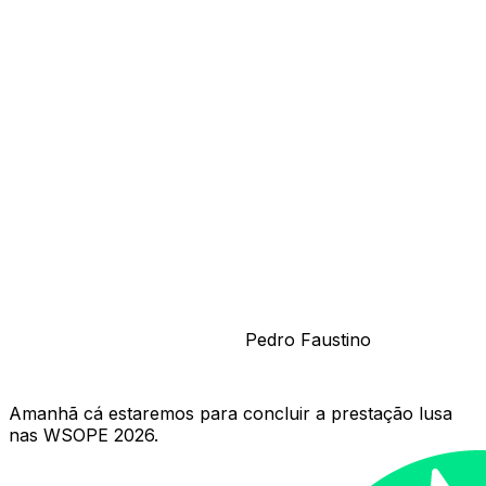
Pedro Faustino
Amanhã cá estaremos para concluir a prestação lusa
nas WSOPE 2026.