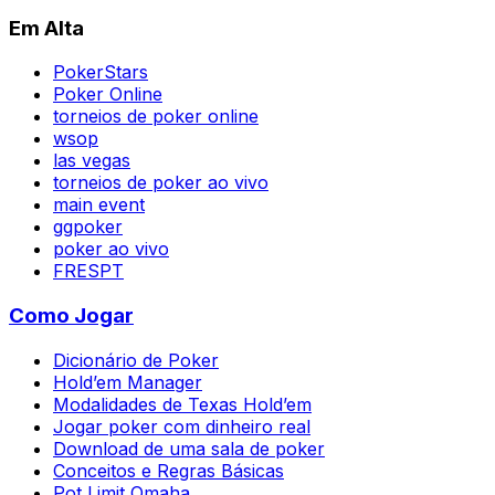
Em Alta
PokerStars
Poker Online
torneios de poker online
wsop
las vegas
torneios de poker ao vivo
main event
ggpoker
poker ao vivo
FRESPT
Como Jogar
Dicionário de Poker
Hold’em Manager
Modalidades de Texas Hold’em
Jogar poker com dinheiro real
Download de uma sala de poker
Conceitos e Regras Básicas
Pot Limit Omaha