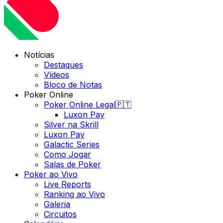
Notícias
Destaques
Vídeos
Bloco de Notas
Poker Online
Poker Online Legal🇵🇹
Luxon Pay
Silver na Skrill
Luxon Pay
Galactic Series
Como Jogar
Salas de Poker
Poker ao Vivo
Live Reports
Ranking ao Vivo
Galeria
Circuitos