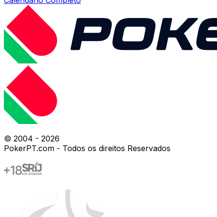
Calendário Completo
© 2004 -
2026
PokerPT.com - Todos os direitos Reservados