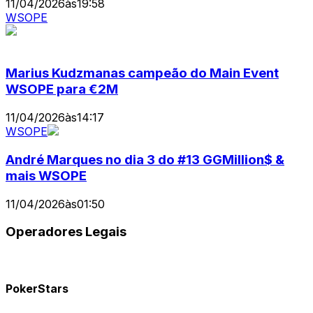
11/04/2026
às
19:58
WSOPE
Marius Kudzmanas campeão do Main Event
WSOPE para €2M
11/04/2026
às
14:17
WSOPE
André Marques no dia 3 do #13 GGMillion$ &
mais WSOPE
11/04/2026
às
01:50
Operadores Legais
PokerStars