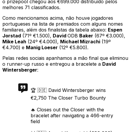
o prizepool chegou aos €699.000 distribuído pelos
melhores 71 classificados.
Como mencionamos acima, não houve jogadores
portugueses na lista de premiados com alguns nomes
familiares, além dos finalistas da tabela abaixo:
Espen
Jorstad
(71º €1.500),
David
ODB
Baker
(67º €3.000),
Mike Leah
(24º €4.000),
Michael Mizrachi
(19º
€4.700) e
Manig Loeser
(12º €5.800).
Pelas redes sociais apanhamos a mão final que eliminou
o runner-up russo e entregou a bracelete a
David
Wintersberger
:
🏆 🇩🇪 David Wintersberger wins
€2,750 The Closer Turbo Bounty
🔥 Closes out the Closer with the
bracelet after navigating a 466-entry
field