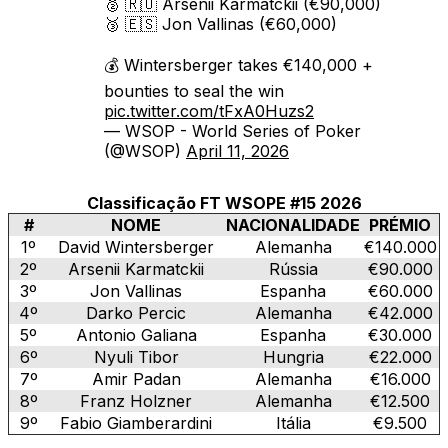
🥈 🇷🇺 Arsenii Karmatckii (€90,000)
🥉 🇪🇸 Jon Vallinas (€60,000)
💰 Wintersberger takes €140,000 +
bounties to seal the win
pic.twitter.com/tFxA0Huzs2
— WSOP - World Series of Poker
(@WSOP)
April 11, 2026
Classificação FT WSOPE #15 2026
#
NOME
NACIONALIDADE
PRÉMIO
1º
David Wintersberger
Alemanha
€140.000
2º
Arsenii Karmatckii
Rússia
€90.000
3º
Jon Vallinas
Espanha
€60.000
4º
Darko Percic
Alemanha
€42.000
5º
Antonio Galiana
Espanha
€30.000
6º
Nyuli Tibor
Hungria
€22.000
7º
Amir Padan
Alemanha
€16.000
8º
Franz Holzner
Alemanha
€12.500
9º
Fabio Giamberardini
Itália
€9.500