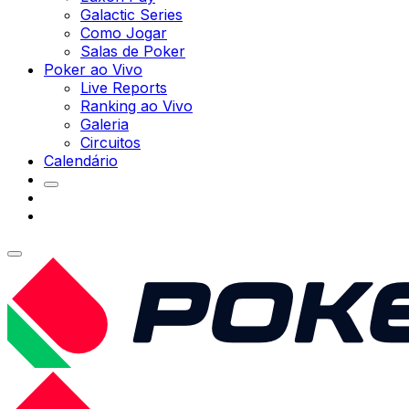
Galactic Series
Como Jogar
Salas de Poker
Poker ao Vivo
Live Reports
Ranking ao Vivo
Galeria
Circuitos
Calendário