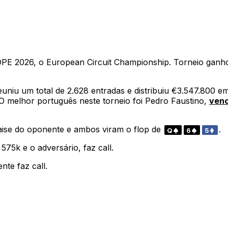
OPE 2026, o European Circuit Championship. Torneio ganh
uniu um total de 2.628 entradas e distribuiu €3.547.800
O melhor português neste torneio foi Pedro Faustino,
venc
raise do oponente e ambos viram o flop de
.
Q
6
5
75k e o adversário, faz call.
te faz call.