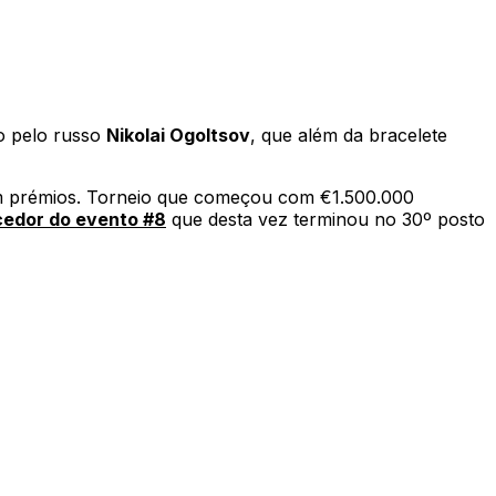
o pelo russo
Nikolai Ogoltsov
, que além da bracelete
 em prémios. Torneio que começou com €1.500.000
edor do evento #8
que desta vez terminou no 30º posto