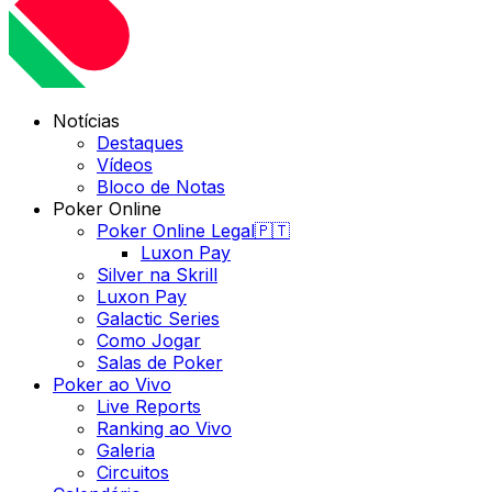
Notícias
Destaques
Vídeos
Bloco de Notas
Poker Online
Poker Online Legal🇵🇹
Luxon Pay
Silver na Skrill
Luxon Pay
Galactic Series
Como Jogar
Salas de Poker
Poker ao Vivo
Live Reports
Ranking ao Vivo
Galeria
Circuitos